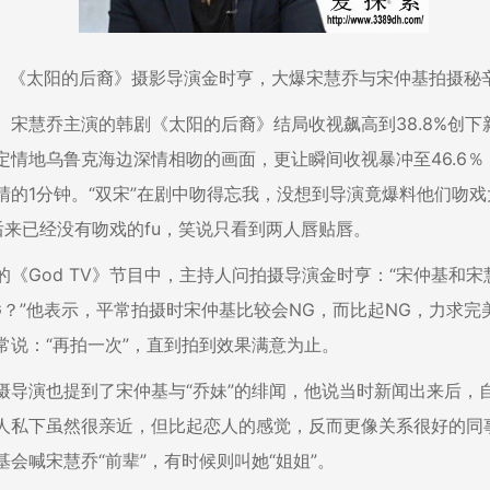
《太阳的后裔》摄影导演金时亨，大爆宋慧乔与宋仲基拍摄秘
、宋慧乔主演的韩剧《太阳的后裔》结局收视飙高到38.8%创下
定情地乌鲁克海边深情相吻的画面，更让瞬间收视暴冲至46.6％
睛的1分钟。“双宋”在剧中吻得忘我，没想到导演竟爆料他们吻戏
后来已经没有吻戏的fu，笑说只看到两人唇贴唇。
的《God TV》节目中，主持人问拍摄导演金时亨：“宋仲基和宋
G？”他表示，平常拍摄时宋仲基比较会NG，而比起NG，力求完美
常说：“再拍一次”，直到拍到效果满意为止。
摄导演也提到了宋仲基与“乔妹”的绯闻，他说当时新闻出来后，
人私下虽然很亲近，但比起恋人的感觉，反而更像关系很好的同
基会喊宋慧乔“前辈”，有时候则叫她“姐姐”。