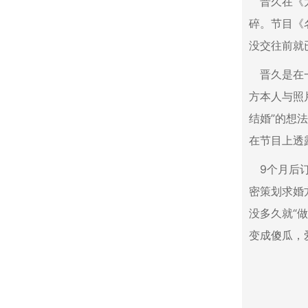
晋久在《
碎。节目《
没交往前就
晋久是在
方本人与照
结婚”的想
在节目上透
9个月后
密策划求婚
没多久就“
变成傻瓜，