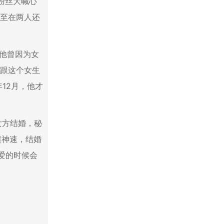
粉丝大喊心
甚至在两人还
而他曾因为女
想跟这个女生
12月，他才
。
女方结婚，秘
超神速，结婚
恋爱的时候会