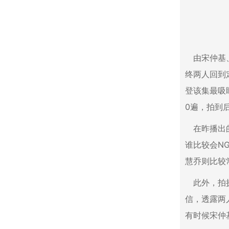
由宋仲基
终两人回到
登该集最吸
0遍，拍到
在昨播出
谁比较会N
慧乔则比较
此外，拍
信，透露两
有时候宋仲