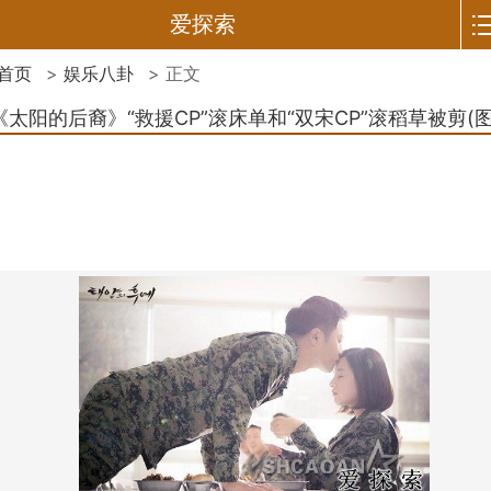
爱探索
首页
>
娱乐八卦
> 正文
《太阳的后裔》“救援CP”滚床单和“双宋CP”滚稻草被剪(图