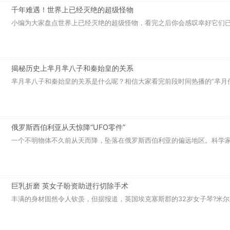
千年难遇！世界上已经灭绝的超级怪物
小编为大家盘点世界上已经灭绝的超级怪物，看完之后你会感叹幸好它们已经
揭秘历史上芈月芈八子和秦始皇的关系
芈月芈八子和秦始皇的关系是什么呢？相信大家看完前段时间热播的”芈月传“
俄罗斯西伯利亚从天惊降“UFO零件”
一个不明物体不久前从天而降，坠落在俄罗斯西伯利亚的偏远地区。科学家仔
巨乳折磨 英女子盼资助进行切除手术
丰满的身材固然令人钦羡，但据报道，英国埃克塞斯郡的32岁女子琴?米尔斯(K