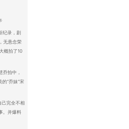
辛
新纪录，剧
，无悬念荣
大概拍了10
慧乔拍中，
的“乔妹”宋
自己完全不相
事。并爆料