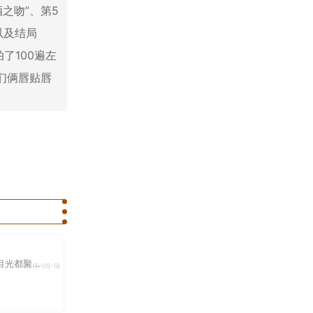
之吻”、第5
以及结局
了100遍左
们俩唇贴唇
光都聚...
2015-09-18