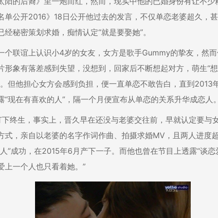
太阳的后裔》里一炮而红，然而，现实中他的已婚身份有让不少
名单公开2016》18日公开他过去的发言，不仅单恋老婆超久，
已经秘密策划求婚，痴情认定“就是要娶她”。
一个联谊上认识小4岁的女友，女方是歌手Gummy的挚友，然
片形象有落差感到失望，没想到，回家后不断想起对方，萌生“
法。但他担心女方会感到负担，便一直单恋不敢告白，直到2013年
露“现在有喜欢的人”，隔一个月便宣布从单恋的关系升华成恋人
订下终生，事实上，晋久早在还没与老婆交往前，早就认定要与
方式，亲自以老婆的名字作词作曲、拍摄求婚MV，且两人进度
做人”成功，在2015年6月产下一子。而他也曾在节目上透露“谈
爱上一个人也只看着她。”