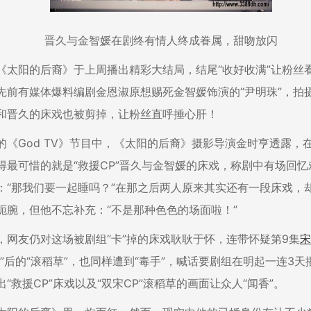
晋久与金智媛在剧终有情人终成眷属，甜吻放闪
《太阳的后裔》于上周播出精彩大结局，结尾“收好收满”让粉丝
先前有媒体爆料编剧金恩淑原想赐死金智媛饰演的“尹明珠”，拍
和晋久的床戏也被剪掉，让粉丝直呼捶心肝！
的《God TV》节目中，《太阳的后裔》摄影导演金时亨透露，
得最可惜的就是“救援CP”晋久与金智媛的床戏，称剧中有场回忆
：“那我们要一起睡吗？”在那之后两人原来其实还有一段床戏，
扼腕，但他不忘补充：“不是那种色色的场面啦！”
，网友仍对这场被剧组“卡”掉的床戏耿耿于怀，连带怀疑第9集
宋
吻”后的“滚稻草”，也同样遭到“毒手”，喊话要剧组在明起一连3
“救援CP”床戏以及“双宋CP”滚稻草的画面让众人“闻香”。