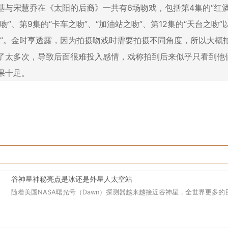
基与宋慧乔在《太阳的后裔》一共有6场吻戏，包括第4集的“红酒
之吻”、第9集的“卡车之吻”、“加油站之吻”、第12集的“天台之吻”
吻”。金时亨透露，因为拍摄吻戏时需要拍摄不同角度，所以大概拍
了太多次，导致后面很难投入感情，戏称拍到后来似乎只看到他
果十足。
谷神星神秘亮点是冰还是外星人太空站
随着美国NASA曙光号（Dawn）探测器越来越接近谷神星，全世界更多的目