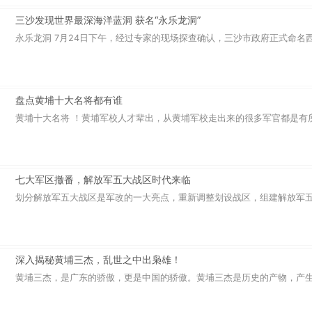
三沙发现世界最深海洋蓝洞 获名“永乐龙洞”
永乐龙洞 7月24日下午，经过专家的现场探查确认，三沙市政府正式命名西沙
盘点黄埔十大名将都有谁
黄埔十大名将 ！黄埔军校人才辈出，从黄埔军校走出来的很多军官都是有所作
七大军区撤番，解放军五大战区时代来临
划分解放军五大战区是军改的一大亮点，重新调整划设战区，组建解放军五大
深入揭秘黄埔三杰，乱世之中出枭雄！
黄埔三杰，是广东的骄傲，更是中国的骄傲。黄埔三杰是历史的产物，产生于