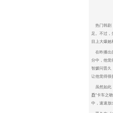
热门韩剧
足。不过，
目上大爆她
在昨播出
分中，他觉
智媛问晋久
让他觉得很
虽然如此
乔
“卡车之
中，速速放出