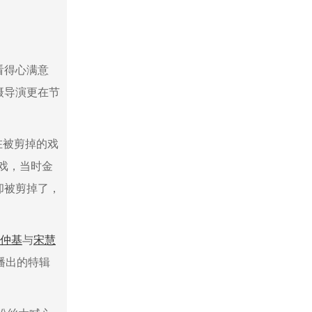
看得心满意
摄导演更在节
在被剪掉的戏
戏，当时金
却被剪掉了，
仲基
与
宋慧
天播出的特辑