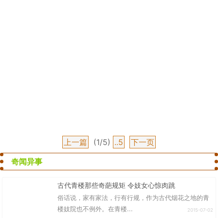
上一篇
(1/5)
..5
下一页
奇闻异事
古代青楼那些奇葩规矩 令妓女心惊肉跳
俗话说，家有家法，行有行规，作为古代烟花之地的青
楼妓院也不例外。在青楼...
2015-07-02