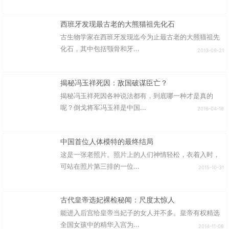
西班牙发现最古老的大熊猫祖先化石
古生物学家在西班牙发现迄今为止最古老的大熊猫祖先
化石，其中包括颚骨和牙...
2013-09-21
揭秘冯玉祥死因：敌国破谋臣亡？
揭秘冯玉祥死因各种说法都有，到底哪一种才是真的
呢？倒戈将军冯玉祥是中国...
2016-04-18
中国首位人体模特的最终结局
这是一张老照片。照片上的人们神情轻松，衣着入时，
可站在照片第三排的一位...
2015-10-31
古代皇帝选妃裸检秘闻：尺度太惊人
能进入后宫给皇帝当妃子的女人并不多。皇帝有权精选
全国女孩中的精华入宫为...
2014-11-08