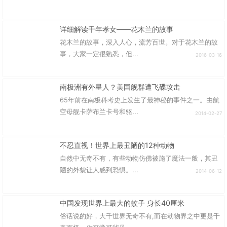
详细解读千年孝女——花木兰的故事
花木兰的故事，深入人心，流芳百世。对于花木兰的故
事，大家一定很熟悉，但...
2016-03-16
南极洲有外星人？美国舰群遭飞碟攻击
65年前在南极科考史上发生了最神秘的事件之一。由航
空母舰卡萨布兰卡号和驱...
2014-02-27
不忍直视！世界上最丑陋的12种动物
自然中无奇不有，有些动物仿佛被施了魔法一般，其丑
陋的外貌让人感到恐惧。...
2014-06-12
中国发现世界上最大的蚊子 身长40厘米
俗话说的好，大千世界无奇不有,而在动物界之中更是千