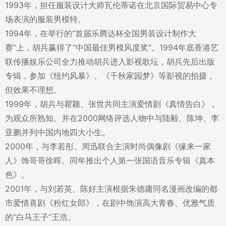
1993年，担任服装设计大师瓦伦蒂诺在北京国际贸易中心专
场表演的服装男模特。
1994年，在举行的“首届乐腾达杯全国男装设计制作大
赛”上，胡兵赢得了“中国最佳男模风度奖”。1994年底香港艺
联传播娱乐公司全力推动胡兵进入影视歌坛，胡兵先后出版
专辑，参加《纽约风暴》、《千秋家园梦》等影视的拍摄，
但效果不理想。
1999年，胡兵与瞿颖、张世共同主演爱情剧《真情告白》，
为观众所熟知。并在2000网络评选人物中与陆毅、陈坤、李
亚鹏并列中国内地四大小生。
2000年，与李若彤、周迅联合主演时尚偶像剧《缘来一家
人》饰哥哥徐晖。同年推出个人第一张国语音乐专辑《真本
色》。
2001年，与刘若英、陈好主演根据朱德庸同名漫画改编的都
市爱情喜剧《粉红女郎》，在剧中饰演高大青春、优雅气质
的“白马王子”王浩。