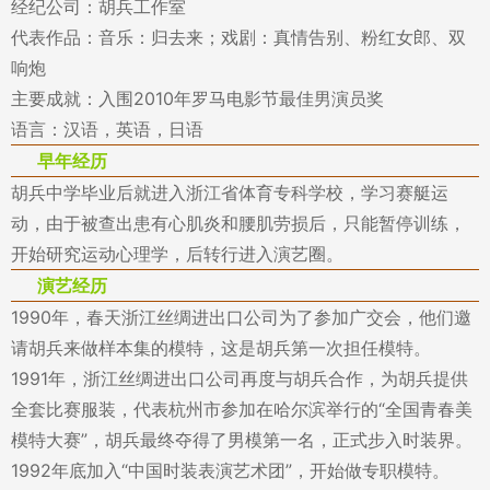
经纪公司：胡兵工作室
代表作品：音乐：归去来；戏剧：真情告别、粉红女郎、双
响炮
主要成就：入围2010年罗马电影节最佳男演员奖
语言：汉语，英语，日语
早年经历
胡兵中学毕业后就进入浙江省体育专科学校，学习赛艇运
动，由于被查出患有心肌炎和腰肌劳损后，只能暂停训练，
开始研究运动心理学，后转行进入演艺圈。
演艺经历
1990年，春天浙江丝绸进出口公司为了参加广交会，他们邀
请胡兵来做样本集的模特，这是胡兵第一次担任模特。
1991年，浙江丝绸进出口公司再度与胡兵合作，为胡兵提供
全套比赛服装，代表杭州市参加在哈尔滨举行的“全国青春美
模特大赛”，胡兵最终夺得了男模第一名，正式步入时装界。
1992年底加入“中国时装表演艺术团”，开始做专职模特。