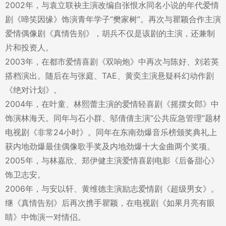
2002年，与袁立联袂主演改编自张恨水同名小说的年代爱情
剧《啼笑因缘》饰演青年学子“樊家树”。再次与瞿颖合作主演
爱情偶像剧《真情告别》，胡兵不仅是该剧的主演，还兼制
片和投资人。
2003年，在都市爱情喜剧《双响炮》中再次与陈好、刘若英
搭档演出。随后在与张庭、TAE、黄奕主演悬疑科幻动作剧
《绝对计划》。
2004年，在叶童、林熙蕾主演的爱情轻喜剧《摇摆女郎》中
饰演林海天。同年与石小群、邬倩倩主演“公共应急管理”题材
电视剧《非常24小时》。同年在东南劲爆音乐榜颁奖典礼上
获内地劲爆最佳偶像歌手奖及内地劲爆十大金曲两个奖项。
2005年，与林嘉欣、郑伊健主演爱情喜剧电影《后备甜心》
饰卫志安。
2006年，与安以轩、黄维德主演励志爱情剧《超级男女》。
继《真情告别》后再次携手瞿颖，在电视剧《如果月亮有眼
睛》中饰演一对情侣。