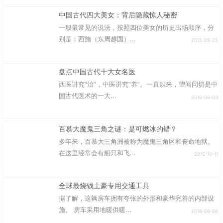
中国古代四大美女：背后隐藏惊人秘密
一般最常见的说法，按照四位美女的历史出场顺序，分
别是：西施（东周越国）...
2015-09-25
盘点中国古代十大女名医
西医讲究“治”，中医讲究“养”。一直以来，望闻问切是中
国古代医术的一大...
2016-06-03
百慕大魔鬼三角之谜：是可燃冰的错？
多年来，百慕大三角洲被称为魔鬼三角区和丧命地狱。
在这里经常会有船只和飞...
2015-10-11
全球最烧钱土豪专用交通工具
据了解，这辆房车拥有夸张的外形和豪华完善的内部设
施。 房车采用地暖供暖...
2016-06-06