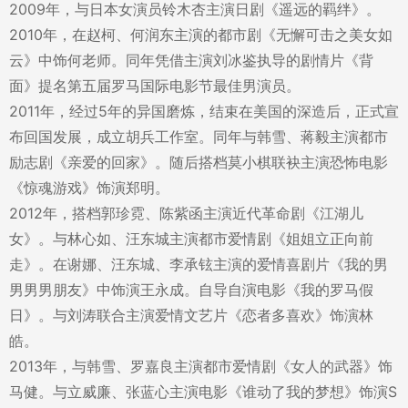
2009年，与日本女演员铃木杏主演日剧《遥远的羁绊》。
2010年，在赵柯、何润东主演的都市剧《无懈可击之美女如
云》中饰何老师。同年凭借主演刘冰鉴执导的剧情片《背
面》提名第五届罗马国际电影节最佳男演员。
2011年，经过5年的异国磨炼，结束在美国的深造后，正式宣
布回国发展，成立胡兵工作室。同年与韩雪、蒋毅主演都市
励志剧《亲爱的回家》。随后搭档莫小棋联袂主演恐怖电影
《惊魂游戏》饰演郑明。
2012年，搭档郭珍霓、陈紫函主演近代革命剧《江湖儿
女》。与林心如、汪东城主演都市爱情剧《姐姐立正向前
走》。在谢娜、汪东城、李承铉主演的爱情喜剧片《我的男
男男男朋友》中饰演王永成。自导自演电影《我的罗马假
日》。与刘涛联合主演爱情文艺片《恋者多喜欢》饰演林
皓。
2013年，与韩雪、罗嘉良主演都市爱情剧《女人的武器》饰
马健。与立威廉、张蓝心主演电影《谁动了我的梦想》饰演S