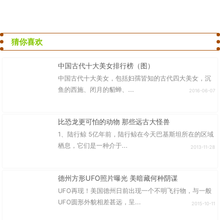
猜你喜欢
中国古代十大美女排行榜（图）
中国古代十大美女，包括妇孺皆知的古代四大美女，沉
鱼的西施、闭月的貂蝉、...
2016-06-07
比恐龙更可怕的动物 那些远古大怪兽
1、陆行鲸 5亿年前，陆行鲸在今天巴基斯坦所在的区域
栖息，它们是一种介于...
2013-11-28
德州方形UFO照片曝光 美暗藏何种阴谋
UFO再现！美国德州日前出现一个不明飞行物，与一般
UFO圆形外貌相差甚远，呈...
2015-10-11