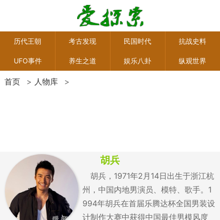
历代王朝
考古发现
民国时代
抗战史料
UFO事件
养生之道
娱乐八卦
纵观世界
首页
>
人物库
>
胡兵
胡兵，1971年2月14日出生于浙江杭
州，中国内地男演员、模特、歌手。1
994年胡兵在首届乐腾达杯全国男装设
计制作大赛中获得中国最佳男模风度