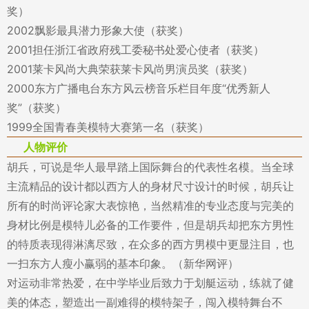
奖）
2002飘影最具潜力形象大使（获奖）
2001担任浙江省政府残工委秘书处爱心使者（获奖）
2001莱卡风尚大典荣获莱卡风尚男演员奖（获奖）
2000东方广播电台东方风云榜音乐栏目年度“优秀新人
奖”（获奖）
1999全国青春美模特大赛第一名（获奖）
人物评价
胡兵，可说是华人最早踏上国际舞台的代表性名模。当全球
主流精品的设计都以西方人的身材尺寸设计的时候，胡兵让
所有的时尚评论家大表惊艳，当然精准的专业态度与完美的
身材比例是模特儿必备的工作要件，但是胡兵却把东方男性
的特质表现得淋漓尽致，在众多的西方男模中更显注目，也
一扫东方人瘦小赢弱的基本印象。（新华网评）
对运动非常热爱，在中学毕业后致力于划艇运动，练就了健
美的体态，塑造出一副难得的模特架子，闯入模特舞台不