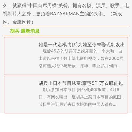
久，就赢得“中国首席男模”美誉。拥有名模、演员、歌手、电
视制片人之外，更顶着BAZAARMAN主编的头衔。（新浪
网、金鹰网评）
胡兵 最新消息
她是一代名模 胡兵为她至今未娶现削发出
现龄45岁的胡兵算是娱乐圈的一个大咖，自
家
出道以来拍了数十部电影电视剧，曾在2000网
络评选人物中与陆毅、陈坤、李亚鹏并列内...
胡兵上日本节目炫富:豪宅5千万衣服鞋包
胡兵参加日本节目 据台湾媒体报道，4月6
价值2亿
日，有网友晒出一组胡兵上某日本节目的截图，
节目里讲到最近去日本旅游的中国人很多...