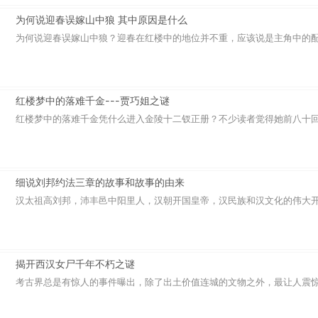
为何说迎春误嫁山中狼 其中原因是什么
为何说迎春误嫁山中狼？迎春在红楼中的地位并不重，应该说是主角中的配角
红楼梦中的落难千金---贾巧姐之谜
红楼梦中的落难千金凭什么进入金陵十二钗正册？不少读者觉得她前八十回戏
细说刘邦约法三章的故事和故事的由来
汉太祖高刘邦，沛丰邑中阳里人，汉朝开国皇帝，汉民族和汉文化的伟大开拓
揭开西汉女尸千年不朽之谜
考古界总是有惊人的事件曝出，除了出土价值连城的文物之外，最让人震惊的