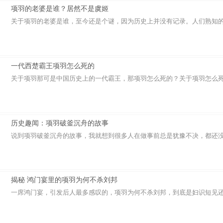
项羽的老婆是谁？居然不是虞姬
关于项羽的老婆是谁，至今还是个谜，因为历史上并没有记录。人们熟知的跟
一代西楚霸王项羽怎么死的
关于项羽那可是中国历史上的一代霸王，那项羽怎么死的？关于项羽怎么死的
历史趣闻：项羽破釜沉舟的故事
说到项羽破釜沉舟的故事，我就想到很多人在做事前总是犹豫不决，都还没开
揭秘 鸿门宴里的项羽为何不杀刘邦
一席鸿门宴，引发后人最多感叹的，项羽为何不杀刘邦，到底是妇识短见还是