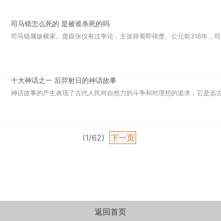
司马错怎么死的 是被谁杀死的吗
司马错属纵横家。曾跟张仪有过争论，主张得蜀即得楚。公元前316年，司马
十大神话之一 后羿射日的神话故事
神话故事的产生表现了古代人民对自然力的斗争和对理想的追求，它是远古时
(1/62)
下一页
返回首页