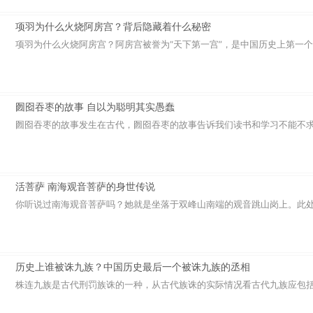
项羽为什么火烧阿房宫？背后隐藏着什么秘密
项羽为什么火烧阿房宫？阿房宫被誉为“天下第一宫”，是中国历史上第一个统
囫囵吞枣的故事 自以为聪明其实愚蠢
囫囵吞枣的故事发生在古代，囫囵吞枣的故事告诉我们读书和学习不能不求消
活菩萨 南海观音菩萨的身世传说
你听说过南海观音菩萨吗？她就是坐落于双峰山南端的观音跳山岗上。此处势
历史上谁被诛九族？中国历史最后一个被诛九族的丞相
株连九族是古代刑罚族诛的一种，从古代族诛的实际情况看古代九族应包括父