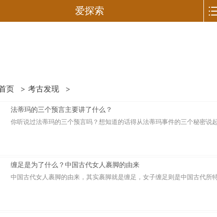
爱探索
首页
>
考古发现
>
法蒂玛的三个预言主要讲了什么？
你听说过法蒂玛的三个预言吗？想知道的话得从法蒂玛事件的三个秘密说起，
缠足是为了什么？中国古代女人裹脚的由来
中国古代女人裹脚的由来，其实裹脚就是缠足，女子缠足则是中国古代所特有