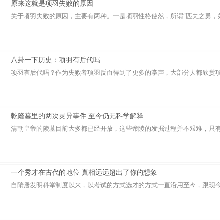
原来这就是项羽失败的原因
关于项羽失败的原因，主要有两种。一是项羽性格使然，所谓“匹夫之勇，妇人
八卦一下历史：项羽有后代吗
项羽有后代吗？作为失败者项羽反而得到了更多的掌声，大部分人都欣赏项羽
乾隆墓里的两次灵异事件 至今仍无科学解释
清朝皇帝的陵墓目前大多都已经开放，这些帝陵的发掘过程并不艰难，只有一
一个秀才在古代的地位 真相远远超出了你的想象
自隋唐发明科举制度以来，以考试的方式选才的方式一直沿用至今，跟现今不