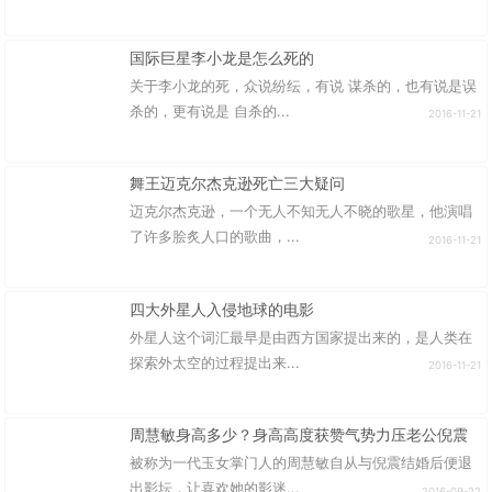
国际巨星李小龙是怎么死的
关于李小龙的死，众说纷纭，有说 谋杀的，也有说是误
杀的，更有说是 自杀的...
2016-11-21
舞王迈克尔杰克逊死亡三大疑问
迈克尔杰克逊，一个无人不知无人不晓的歌星，他演唱
了许多脍炙人口的歌曲，...
2016-11-21
四大外星人入侵地球的电影
外星人这个词汇最早是由西方国家提出来的，是人类在
探索外太空的过程提出来...
2016-11-21
周慧敏身高多少？身高高度获赞气势力压老公倪震
被称为一代玉女掌门人的周慧敏自从与倪震结婚后便退
出影坛，让喜欢她的影迷...
2016-09-22