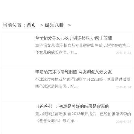
当前位置：
首页
>
娱乐八卦
>
章子怡分享女儿收手训练秘诀 小肉手萌翻
章子怡女儿 章子怡自从女儿醒醒出生后，经常在微博上
传女儿的成长点滴。11...
2016-11-24
李晨晒范冰冰清纯旧照 网友调侃又炫女友
范冰冰过去拍戏的青涩旧照 11月23日晚，李晨通过微博
晒范冰冰清纯旧照，配...
2016-11-24
《爸爸4》：初衷是美好的结果是背离的
董力喂阿拉蕾吃饭 自2013年开播后，已经拍摄第四季的
《爸爸去哪儿》最近摊...
2016-11-24