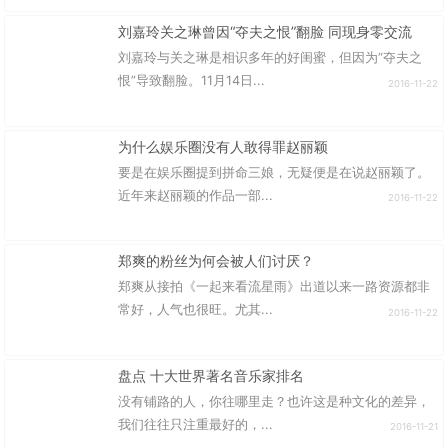
刘嘉玲关之琳曾因“夺夫之恨”翻脸 同现身零交流
刘嘉玲与关之琳是相识多年的好闺蜜，但因为“夺夫之
恨”导致翻脸。11月14日...
2016-11-22
为什么娱乐圈没有人敢得罪赵丽颖
要是在娱乐圈提到拼命三娘，无疑便是在说赵丽颖了。
近年来赵丽颖的作品一部...
2016-11-22
郑爽的粉丝为何会被人们讨厌？
郑爽从接拍《一起来看流星雨》出道以来一路资源都非
常好，人气也很旺。尤其...
2016-11-22
盘点 十大世界著名音乐家排名
没有铺路的人，你往哪里走？也许这是种文化的差异，
我们往往只注重最好的，...
2016-11-21