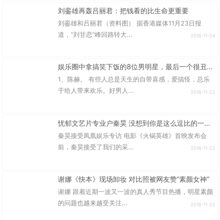
刘銮雄再轰吕丽君：把钱看的比生命更重要
刘銮雄和吕丽君（资料图） 据香港媒体11月23日报
道，“刘甘恋”峰回路转大...
2016-11-24
娱乐圈中拿搞笑下饭的8位男明星，最后一个很丑，也最让人敬佩
1、陈赫。 有些人总是天生的自带喜感，爱搞怪，总乐
于给人带来欢乐。好男人...
2016-11-22
忧郁文艺片专业户秦昊 没想到你是这么逗比的一个人
秦昊接受凤凰娱乐专访 电影《火锅英雄》首映发布会
前，秦昊接受了我们的采...
2016-11-22
谢娜《快本》现场卸妆 对比照被网友赞“素颜女神”
谢娜 跟着近期一波又一波的真人秀节目热播，明星素颜
的问题也越来越受关注...
2016-11-22