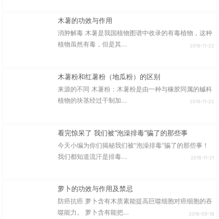
木薯的功效与作用
消肿解毒 木薯是我国植物图谱中收录的有毒植物，这种
植物虽然有毒，但是其...
2016-11-22
木薯粉和红薯粉（地瓜粉）的区别
来源的不同 木薯粉：木薯粉是由一种与橡胶同属的槭科
植物的块茎经过干制加...
2016-11-22
看完惊呆了 我们被“泡澡排毒”骗了的那些事
今天小编为你们揭秘我们被“泡澡排毒”骗了的那些事！
我们都知道流汗是排毒...
2016-11-21
萝卜的功效与作用及禁忌
防癌抗癌 萝卜含有木质素能提高巨噬细胞对癌细胞的吞
噬能力。 萝卜含有能把...
2016-09-18