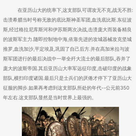
在亚历山大的统率下,这支部队可谓攻无不克,战无不胜:
击溃希腊当时号称无敌的底比斯神圣军团,血洗底比斯.东征波
斯,经过格拉尼库斯河和伊苏斯两次决战,击溃庞大而装备精良
的波斯军主力.随即控制地中海,依靠先进的攻城器械攻克坚城
推罗,血洗加沙,平定埃及,巩固了自己后方.并在高加米拉与波
斯军团进行的最后决战中一举全歼大流士的最后部队,吞并了
庞大的波斯帝国.其后亚历山大率军远征印度,击破印度的战象
部队,横扫印度诸国.最后只是士兵们的厌倦才停下了亚历山大
征服的脚步.如果再考虑到这支部队所处的年代--公元前350
年左右.这支部队显然是当时世界上最强的。