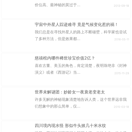
价位高、最神秘的莫过于...
2013-09-18
宇宙中外星人踪迹难寻 竟是气候变化惹的祸！
我们总是在寻找外星人的路上不断碰壁，科学家也尝试
了多种方法，但是效果都...
2016-05-11
慈禧棺内哪件稀世珍宝价值2亿？
喜欢古董、美玉的角色，肯定清楚，夜明珠绝非《封神
演义》或者《西游记》当...
2015-11-29
世界未解谜团：妙龄女一夜衰老变老太
许多无解的神秘现象清楚地告诉人类，这个世界远非我
们想象中的那么简单，仅...
2015-03-18
四川境内现水怪 形似牛头掀几十米水纹