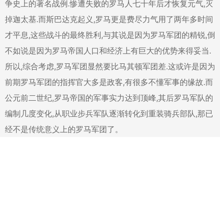
争史上的著名战例.惨遭失败的罗马人七十年后才恢复元气,灭
掉迦太基.而斯巴达克起义,罗马更是费尽力气用了两年多时间
才平息,这些战斗的最终胜利,与其说是因为罗马军团的精锐,倒
不如说是因为罗马帝国人口和经济上有巨大的优势来得妥当.
所以,综合考虑,罗马军团显然要比马其顿军团差.这或许是因为
前期罗马军团的指挥官大多是政客,有很多不懂军事的缘故.而
公元前二世纪,罗马帝国的军事实力达到顶峰,其后罗马军队的
编制几度变化,从职业步兵军队逐渐转化到重装骑兵部队,那已
经不是传统意义上的罗马军团了。