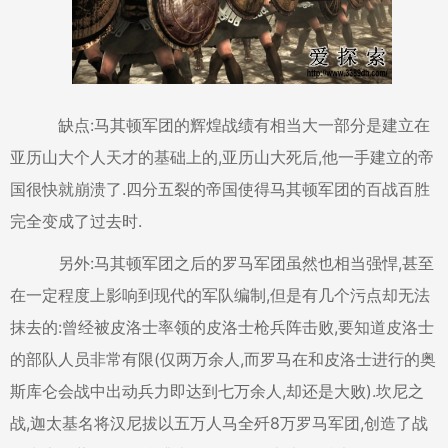
缺点:马其顿军团的辉煌战绩有相当大一部分是建立在
亚历山大个人天才的基础上的,亚历山大死后,他一手建立的帝
国很快就崩溃了.四分五裂的帝国使得马其顿军团的百战百胜
完全变成了过去时.
另外:马其顿军团之后的罗马军团虽然也相当强悍,甚至
在一定程度上影响到现代的军队编制,但是有几个污点却无法
抹去的:曾经被皮洛士率领的皮洛士枪兵阵击败,要知道皮洛士
的部队人员非常有限(仅两万余人,而罗马在和皮洛士进行的奥
斯库仑会战中出动兵力即达到七万余人,却还是大败).坎尼之
战,迦太基名将汉尼拔以五万人马全歼8万罗马军团,创造了战