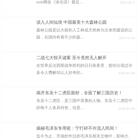
ook网友《涂仓语》最近...
2015-04-11
误入人间仙境 中国最美十大森林公园
森林公园是以大面积人工林或天然林为主体而建设的公
园，在国内有着不少的森...
2014-12-20
二战七大惊天谜案 至今竟然无人解开
在世界反法西斯战争胜利的日日夜夜里，曾经出现过许
多令人费解却让人好奇的...
2015-04-08
揭开东吴十二虎臣面纱，全面了解三国历史！
东吴十二虎臣，是三国中英勇的人物。东吴十二虎臣中
的每个人各具特色，但是...
2016-04-06
揭秘毛泽东专用瓷：宁打碎不许流入民间！
迄今为止，市场炒作过的毛泽东相关文物中，影响大、