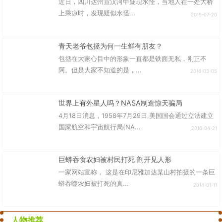
近日，四川达州宣汉河中疑现水怪，当地人在一处大桥
上乘凉时，发现疑似水怪...
2015-07-20
青天老爷包拯为何一生鲜有朋友？
包拯在大家心目中的形象一直都是铁面无私，刚正不
阿。但是大家不知道的是，...
2016-03-05
世界上有外星人吗？NASA制造惊天骗局
4月18日消息，1958年7月29日,美国国会通过立法建立
国家航空和宇宙航行局(NA...
2016-04-21
巨蟒吞食农妇被村民打死 剖开见人形
一家网站宣称， 这是在印尼雅加达某山村拍摄的一条巨
蟒吞噬农妇被打死的真...
2014-01-11
人物推荐