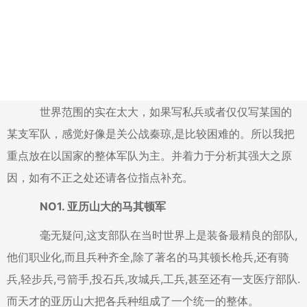
世界范围的实在太大，如果写私兵或者仅仅写某国的
某支军队，感觉好像是关公战秦琼,是比较困难的。所以我把
重点放在以国家的整体军队为主。并着力于分析其强大之原
因，如有不正之处还请各位指点补充。
NO1. 亚历山大的马其顿军
毫无疑问,这支部队在当时世界上是装备最精良的部队,
他们职业化,而且兵种齐全,除了著名的马其顿长枪兵,还有骑
兵,轻步兵,弓箭手,投石兵,攻城兵,工兵,甚至还有一支医疗部队.
而天才的亚历山大把各兵种组成了一个统一的整体。