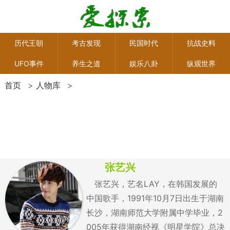
历代王朝
考古发现
民国时代
抗战史料
UFO事件
养生之道
娱乐八卦
纵观世界
首页
>
人物库
>
张艺兴
张艺兴，艺名LAY，在韩国发展的
中国歌手，1991年10月7日出生于湖南
长沙，湖南师范大学附属中学毕业，2
005年获得湖南经视《明星学院》总决