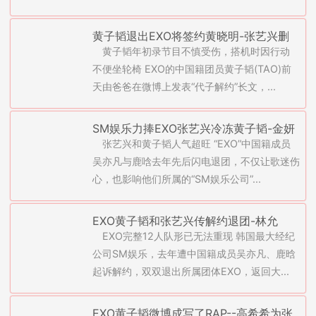
黄子韬退出EXO将签约黄晓明-张艺兴删
黄子韬年初录节目不慎受伤，搭机时因行动
光Instagram照片(图)
不便坐轮椅 EXO的中国籍团员黄子韬(TAO)前
天由爸爸在微博上发表“代子解约”长文，...
SM娱乐力捧EXO张艺兴冷冻黄子韬-金妍
张艺兴和黄子韬人气超旺 “EXO”中国籍成员
儿和男友金元中复合(图)
吴亦凡与鹿唅去年先后闪电退团，不仅让歌迷伤
心，也影响他们所属的“SM娱乐公司”...
EXO黄子韬和张艺兴传解约退团-林允
EXO完整12人队形已无法重现 韩国最大经纪
儿、宋承宪获总统奖章(图)
公司SM娱乐，去年遭中国籍成员吴亦凡、鹿晗
起诉解约，双双退出所属团体EXO，返回大...
EXO黄子韬微博成写了RAP--高希希为张