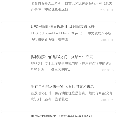
著名的百慕大三角洲，自古以来流传多起船只和飞机失
踪事件，神秘现象迟迟找...
2015-09-08
UFO出现时怪异现象 时隐时现高速飞行
UFO（Unidentified FlyingObject），中文意思为不明
飞行物或者飞碟，在中国...
2015-10-09
揭秘现实中的地狱之门：火焰永生不灭
地狱之门位于土库曼斯坦境内的卡拉库姆沙漠中的达瓦
札镇附近，一处巨大的坑...
2015-08-27
生存至今的远古生物 它竟比恐龙还古老
谈及活化石时，爬行动物往往是焦点。然而你可能没有
意识到，还有一些哺乳动...
2015-10-23
中国政府被曝出已成功获得坠落UFO？