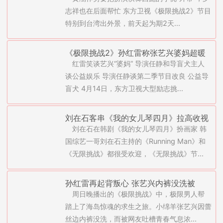
祥海放张艺兴黄磊(图)
志祥也在后面帮忙 东方卫视《极限挑战2》节目
特别到台湾出外景，前天起为期2天...
《极限挑战2》孙红雷称张艺兴婆妈超暖
红雷笑谈艺兴“婆妈” 导演任静和导盲犬主人
心
谈公益娱乐 导演任静谈第二季节目改良 公益导
盲犬 4月14日，东方卫视大型励志挑...
刘在石客串《我的女儿琴四月》拉高收视
刘在石在韩剧《我的女儿琴四月》扮画家 韩
率-EXO张艺兴走光(图)
国综艺一哥刘在石主持的《Running Man》和
《无限挑战》都很受欢迎，《无限挑战》节...
孙红雷再起背叛心 张艺兴内裤没洗被
周日晚播出的《极限挑战》中，极限男人帮
指“气息浓”
踏上了海岛惊魂的求生之旅。小绵羊张艺兴因蕾
丝边内裤没洗，而被网友吐槽青春气息浓...