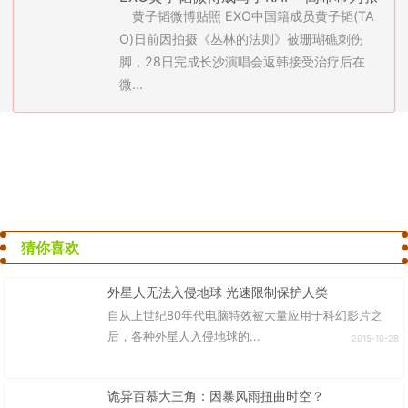
黄子韬微博贴照 EXO中国籍成员黄子韬(TA
艺兴预留角色(图)
O)日前因拍摄《丛林的法则》被珊瑚礁刺伤
脚，28日完成长沙演唱会返韩接受治疗后在
微...
猜你喜欢
外星人无法入侵地球 光速限制保护人类
自从上世纪80年代电脑特效被大量应用于科幻影片之
后，各种外星人入侵地球的...
2015-10-28
诡异百慕大三角：因暴风雨扭曲时空？