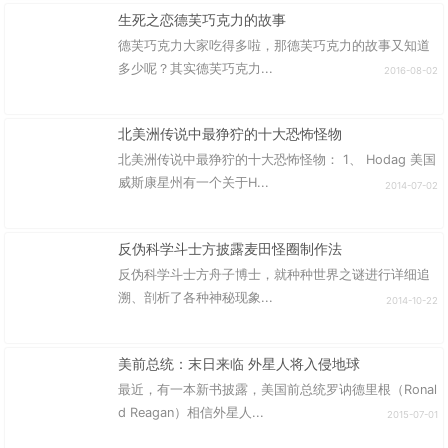
生死之恋德芙巧克力的故事
德芙巧克力大家吃得多啦，那德芙巧克力的故事又知道
多少呢？其实德芙巧克力...
2016-08-02
北美洲传说中最狰狞的十大恐怖怪物
北美洲传说中最狰狞的十大恐怖怪物： 1、 Hodag 美国
威斯康星州有一个关于H...
2014-07-02
反伪科学斗士方披露麦田怪圈制作法
反伪科学斗士方舟子博士，就种种世界之谜进行详细追
溯、剖析了各种神秘现象...
2014-10-22
美前总统：末日来临 外星人将入侵地球
最近，有一本新书披露，美国前总统罗讷德里根（Ronal
d Reagan）相信外星人...
2015-07-01