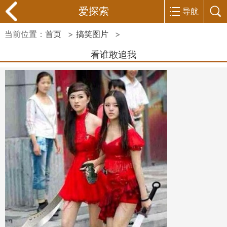
爱探索
导航
当前位置：
首页
>
搞笑图片
>
看谁敢追我