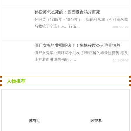
孙殿英怎么死的：竟因吸食鸦片而死
孙殿英（1889年－1947年），归德府永城（今河南永城
马牧镇丁辛庄）人。行伍...
2015-09-30
僵尸女鬼毕业照吓疯了！惊悚程度令人毛骨悚然
僵尸女鬼毕业照吓坏小朋友 那些正确的毕业照姿势 额头
上挂着血淋淋的伤疤，...
2015-06-16
人物推荐
苏有朋
宋智孝