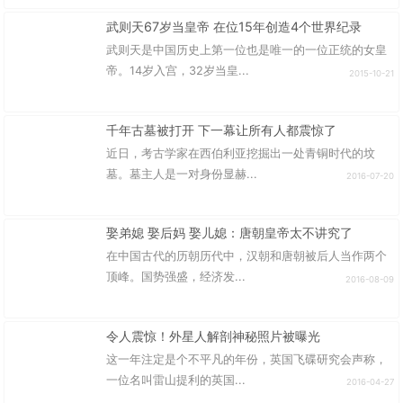
武则天67岁当皇帝 在位15年创造4个世界纪录
武则天是中国历史上第一位也是唯一的一位正统的女皇
帝。14岁入宫，32岁当皇...
2015-10-21
千年古墓被打开 下一幕让所有人都震惊了
近日，考古学家在西伯利亚挖掘出一处青铜时代的坟
墓。墓主人是一对身份显赫...
2016-07-20
娶弟媳 娶后妈 娶儿媳：唐朝皇帝太不讲究了
在中国古代的历朝历代中，汉朝和唐朝被后人当作两个
顶峰。国势强盛，经济发...
2016-08-09
令人震惊！外星人解剖神秘照片被曝光
这一年注定是个不平凡的年份，英国飞碟研究会声称，
一位名叫雷山提利的英国...
2016-04-27