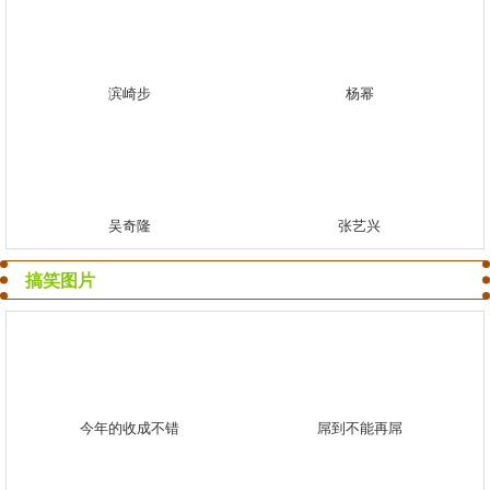
滨崎步
杨幂
吴奇隆
张艺兴
搞笑图片
今年的收成不错
屌到不能再屌