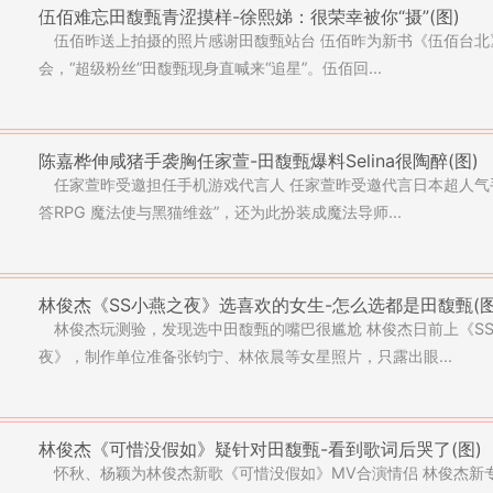
伍佰难忘田馥甄青涩摸样-徐熙娣：很荣幸被你“摄”(图)
伍佰昨送上拍摄的照片感谢田馥甄站台 伍佰昨为新书《伍佰台北
会，“超级粉丝”田馥甄现身直喊来“追星”。伍佰回...
陈嘉桦伸咸猪手袭胸任家萱-田馥甄爆料Selina很陶醉(图)
任家萱昨受邀担任手机游戏代言人 任家萱昨受邀代言日本超人气
答RPG 魔法使与黑猫维兹”，还为此扮装成魔法导师...
林俊杰《SS小燕之夜》选喜欢的女生-怎么选都是田馥甄(图
林俊杰玩测验，发现选中田馥甄的嘴巴很尴尬 林俊杰日前上《S
夜》，制作单位准备张钧宁、林依晨等女星照片，只露出眼...
林俊杰《可惜没假如》疑针对田馥甄-看到歌词后哭了(图)
怀秋、杨颖为林俊杰新歌《可惜没假如》MV合演情侣 林俊杰新