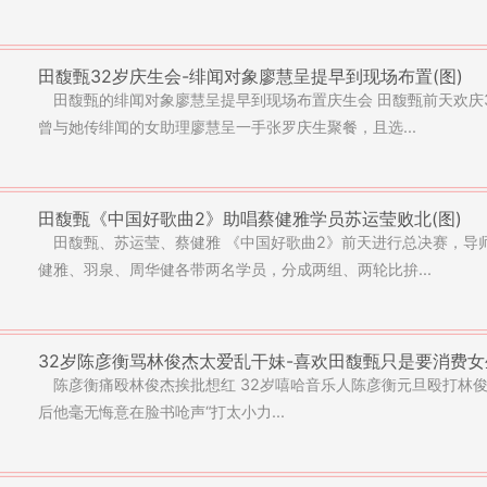
田馥甄32岁庆生会-绯闻对象廖慧呈提早到现场布置(图)
田馥甄的绯闻对象廖慧呈提早到现场布置庆生会 田馥甄前天欢庆
曾与她传绯闻的女助理廖慧呈一手张罗庆生聚餐，且选...
田馥甄《中国好歌曲2》助唱蔡健雅学员苏运莹败北(图)
田馥甄、苏运莹、蔡健雅 《中国好歌曲2》前天进行总决赛，导
健雅、羽泉、周华健各带两名学员，分成两组、两轮比拚...
32岁陈彦衡骂林俊杰太爱乱干妹-喜欢田馥甄只是要消费女生
陈彦衡痛殴林俊杰挨批想红 32岁嘻哈音乐人陈彦衡元旦殴打林俊杰
后他毫无悔意在脸书呛声“打太小力...