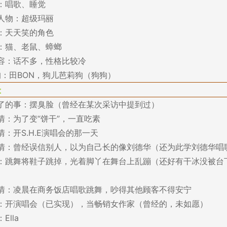
：唱歌、睡觉
人物：超级玛丽
：天天笑的角色
：猫、老鼠、蟑螂
容：话不多，性格比较冷
狗：田BON，狗儿芭莉狗（狗狗）
最
了的事：摆臭脸（曾经在某次采访中提到过）
情：为了变“饼干”，一直吃素
：开S.H.E演唱会的那一天
情：曾经误信别人，以为自己长的像刘德华（还为此学刘德华唱
：跳舞将鞋子跳掉，光着脚丫在舞台上乱蹦（还好有干冰没被台
情：凌晨在商务饭店唱歌跳舞，吵得其他顾客不得安宁
：开演唱会（已实现），当畅销女作家（曾经的，未如愿）
Ella