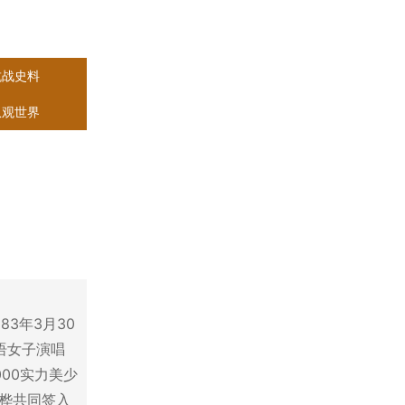
抗战史料
纵观世界
3年3月30
语女子演唱
000实力美少
桦共同签入