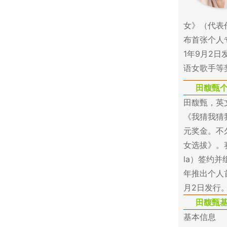
女》（代表
布首张个人专
1年9月2
语女歌手等
田馥甄
田馥甄，英文
《我猜我猜
元奖金。不
女选拔》。
la）签约并
年推出个人首
月2日发行
田馥甄
基本信息