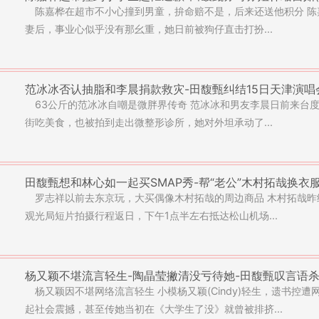
陈嘉桦在超市不小心撞到男童，拚命赔不是，后来还送他积分 陈
妻后，事业心似乎没有那幺重，她日前被狗仔直击打扮...
范冰冰否认抽脂和李晨捐款救灾-田馥甄纠结15日天津演唱会
63公斤的范冰冰自嘲是微胖界传奇 范冰冰和男友李晨日前来台
街吃美食，也被拍到走出微整形诊所，她对外坦承动了...
田馥甄想和林心如一起买SMAP秀-帮“老公”木村拓哉换衣服
罗志祥以前去东京玩，大买偶像木村拓哉的周边商品 木村拓哉昨
观光局短片拍摄行程返日，下午1点半左右抵达松山机场...
杨又颖不堪流言轻生-陶晶莹撇清没亏待她-田馥甄叹言语杀
杨又颖因不堪网络流言轻生 小模杨又颖(Cindy)轻生，遗书控遭
起社会震撼，甚至传她当初在《大学生了没》就曾被排挤...