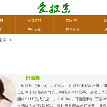
朝
考古发现
民国时代
事件
养生之道
娱乐八卦
物库
>
田馥甄
田馥甄（Hebe），客家人，祖籍福建省漳州市，198
日出生于台湾省新竹县，中国台湾女歌手、演员，华
团体S.H.E的成员之一。2000年，田馥甄参加”宇宙2
女选拔大赛“获得殿军，赛后与参赛成员任家萱、陈嘉