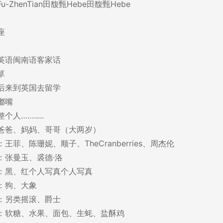
-ZhenTian田馥甄Hebe田馥甄Hebe
座
英语闽南语客家话
草
后来到英国去留学
嘟嘴
人…….....
爸爸、妈妈、哥哥（大两岁）
王菲、陈珊妮、顺子、TheCranberries、周杰伦
：张曼玉、裘德·洛
：黑、红个人写真个人写真
：狗、大象
：另类摇滚、爵士
：软糖、水果、面包、生蚝、盐酥鸡