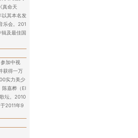
剧《真命天
年以其本名发
音乐会。201
专辑及最佳国
曾参加中视
并获得一万
00实力美少
陈嘉桦（El
坛。2010
2011年9