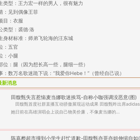
生类型：王力宏一样的男人，很有魅力
情：见到偶像王菲
项目：衣服
公类型：裘德·洛
生身材标准：师弟飞轮海的汪东城
位：五官
位：小腿
部位：腿（因为想长高一些，腿细一些）
事：数万名歌迷跪下说：“我爱你Hebe！”（曾经自己说）
最新消息
田馥甄失言惹恼麦当娜歌迷挨骂-自称小咖强调没恶意(图)
田馥甄首度社群直播互动骄傲展现运动成果 田馥甄昨出席adida
她日前在高雄演唱会上说自己物美价廉，不像麦当娜的...
陈嘉桦超市撞到小学生赶忙道歉-田馥甄亦哥亦姐伸缩自如(