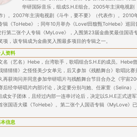
华研国际音乐，组成S.H.E组合。2005年主演电视
作）。2007年主演电视剧《斗牛，要不要》（代表作）。2010
辑《ToHebe》；同年10月举办《Love!田馥甄ToHebe》巡回
日发行第二张个人专辑《MyLove》，入围第23届金曲奖最佳国语
奖项，该专辑成为金曲奖入围最多项目的专辑之一。
个人资料
名（艺名）Hebe，台湾歌手，歌唱组合S.H.E的成员。Hebe
我猜猜猜》之怪怪美少女单元，后又参加《残酷舞台》歌唱比赛
久再获询问并同意参加华研唱片与残酷舞台节目合办之《宇宙20
赛后经华研唱片内部讨论，决定要分别与她、任家萱（Selina）、
组成女子团体，且经过内部一连串讨论后，决定以S.H.E正式进军歌
张国语大碟《ToHebe》。第二张个人国语专辑《MyLove》已于
。
基本信息