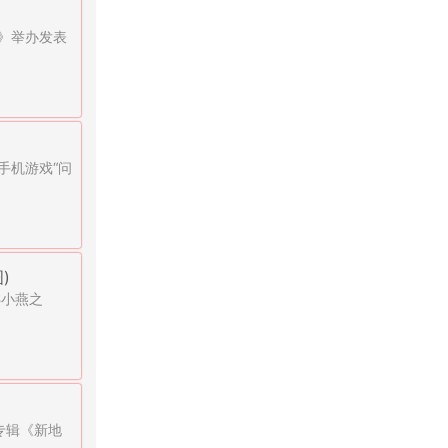
》举办发表
手机游戏“问
)
S小燕之
专辑《新地