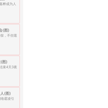
嘉桦成为人
(图)
度假，不但逛
(图)
结束4天3夜
人(图)
网络霸凌引