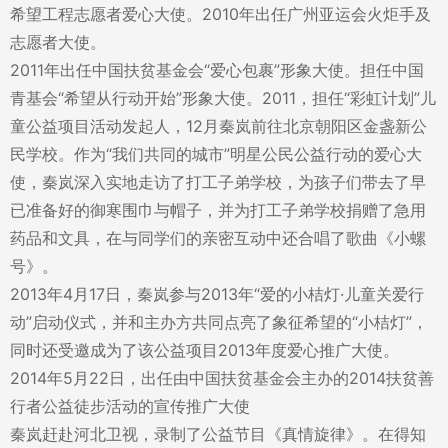
希望工程志愿者爱心大使。2010年出任广州亚运会火炬手及
志愿者大使。
2011年出任中国扶贫基金会“爱心包裹”形象大使。担任中国
青基会“希望从行动开始”形象大使。2011，担任“彩虹计划”儿
童公益项目活动发起人，12月秦岚前往北京朝阳区金盏新公
民学校。作为“我们共同的城市”明星公民公益行动的爱心大
使，秦岚深入实地走访了打工子弟学校，为孩子们带去了早
已准备好的御寒围巾与帽子，并为打工子弟学校捐赠了急用
药品和文具，在与同学们的亲密互动中还合唱了歌曲《小螺
号》。
2013年4月17日，秦岚参与2013年“爱的小桔灯·儿童关爱行
动”启动仪式，并和主办方共同点亮了象征希望的“小桔灯”，
同时还受邀成为了该公益项目2013年度爱心推广大使。
2014年5月22日，出任由中国扶贫基金会主办的2014扶贫善
行者公益徒步活动的宣传推广大使
秦岚赶赴河北卫视，录制了公益节目《真情旋律》。在得知