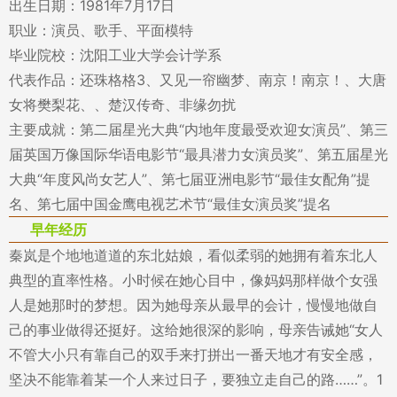
出生日期：1981年7月17日
职业：演员、歌手、平面模特
毕业院校：沈阳工业大学会计学系
代表作品：还珠格格3、又见一帘幽梦、南京！南京！、大唐
女将樊梨花、、楚汉传奇、非缘勿扰
主要成就：第二届星光大典“内地年度最受欢迎女演员”、第三
届英国万像国际华语电影节“最具潜力女演员奖”、第五届星光
大典“年度风尚女艺人”、第七届亚洲电影节“最佳女配角”提
名、第七届中国金鹰电视艺术节“最佳女演员奖”提名
早年经历
秦岚是个地地道道的东北姑娘，看似柔弱的她拥有着东北人
典型的直率性格。小时候在她心目中，像妈妈那样做个女强
人是她那时的梦想。因为她母亲从最早的会计，慢慢地做自
己的事业做得还挺好。这给她很深的影响，母亲告诫她“女人
不管大小只有靠自己的双手来打拼出一番天地才有安全感，
坚决不能靠着某一个人来过日子，要独立走自己的路……”。1