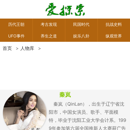
历代王朝
考古发现
民国时代
抗战史料
UFO事件
养生之道
娱乐八卦
纵观世界
首页
>
人物库
>
秦岚
秦岚（QinLan），出生于辽宁省沈
阳市，中国女演员、歌手、平面模
特，毕业于沈阳工业大学会计系。199
9年参加第六届全国推新人大赛获广告