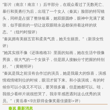
“影片（南京！南京！）后半部分，在观众看过了无数死亡、
暴行和英勇行为后，出现了一个女人（秦岚）脸部的特写镜
头，同样是占据了整块银幕，她双眼圆睁，眼神中充满了紧
张，似乎眼前的一切让这双眼睛永远都保持着这样的状
态。”（纽约时报评）
“秦岚拥有美丽五官和柔美气质，她天生丽质。”（新浪女性
评）
“她其实很不像《还珠格格3》里面的知画，她在生活中很像
男孩，很大气的一个女孩子，但是跟人接触分寸把握的特别
好。”（黄晓明评）
“秦岚是我之前没有合作过的演员，她是我最大的惊喜，演感
情戏情绪到位的时候，眼泪才留下来。和小孩演戏，有的时
候你可以小孩又不可以，要哭很多遍，但是她都可以。哇，
我很少看样片就很想哭了。我非常感恩遇到这么优秀的演
员。”（黄岳泰<9次获得金像奖最佳摄影>评）
秦岚 最新消息