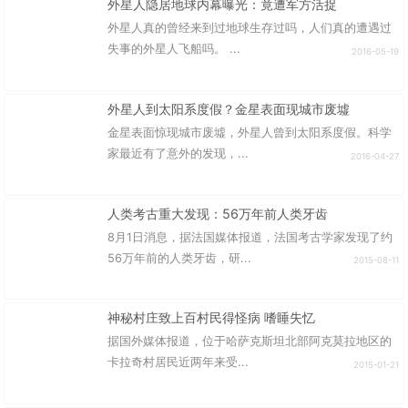
外星人隐居地球内幕曝光：竟遭军方活捉
外星人真的曾经来到过地球生存过吗，人们真的遭遇过
失事的外星人飞船吗。 ...
2016-05-19
外星人到太阳系度假？金星表面现城市废墟
金星表面惊现城市废墟，外星人曾到太阳系度假。科学
家最近有了意外的发现，...
2016-04-27
人类考古重大发现：56万年前人类牙齿
8月1日消息，据法国媒体报道，法国考古学家发现了约
56万年前的人类牙齿，研...
2015-08-11
神秘村庄致上百村民得怪病 嗜睡失忆
据国外媒体报道，位于哈萨克斯坦北部阿克莫拉地区的
卡拉奇村居民近两年来受...
2015-01-21