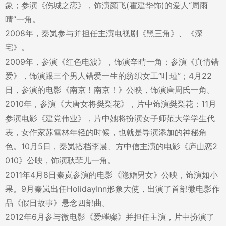
象；参演《伤城之恋》，饰演颜飞(霍建华饰)的爱人“周雨
晴”一角。
2008年，秦岚参与并担任主演电视剧《黑三角》、《深
宅》。
2009年，参演《红色电波》，饰演辛晴一角；参演《真情错
爱》，饰演跟三个男人错爱一生的纺织女工“叶瑾”；4月22
日，参演的电影《南京！南京！》公映，饰演唐周氏一角。
2010年，参演《大唐女将樊梨花》，片中饰演樊梨花；11月
参演电影《建党伟业》，片中她将扮演女子师范大学学生代
表，女作家苏雪林年轻的时候，也就是导演添加的神秘角
色。10月5日，秦岚搭档李晨、方中信主演的电影《庐山恋2
010》公映，饰演耿菲儿一角。
2011年4月8日秦岚参演的电影《隐婚男女》公映，饰演如小
果。9月秦岚出任HolidayInn形象大使，出演了首部微电影作
品《假日故事》悬念四部曲。
2012年6月参与微电影《爱璀璨》并担任主演，片中扮演了