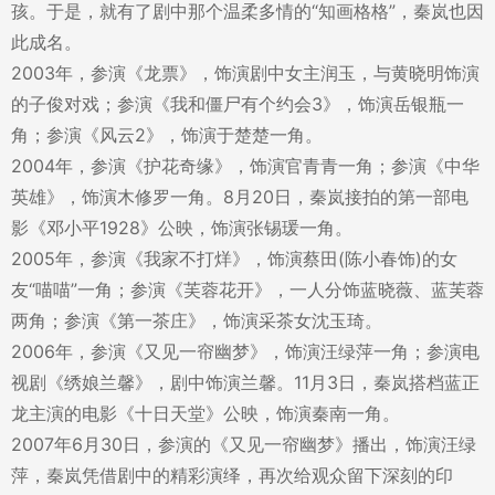
孩。于是，就有了剧中那个温柔多情的“知画格格”，秦岚也因
此成名。
2003年，参演《龙票》，饰演剧中女主润玉，与黄晓明饰演
的子俊对戏；参演《我和僵尸有个约会3》，饰演岳银瓶一
角；参演《风云2》，饰演于楚楚一角。
2004年，参演《护花奇缘》，饰演官青青一角；参演《中华
英雄》，饰演木修罗一角。8月20日，秦岚接拍的第一部电
影《邓小平1928》公映，饰演张锡瑗一角。
2005年，参演《我家不打烊》，饰演蔡田(陈小春饰)的女
友“喵喵”一角；参演《芙蓉花开》，一人分饰蓝晓薇、蓝芙蓉
两角；参演《第一茶庄》，饰演采茶女沈玉琦。
2006年，参演《又见一帘幽梦》，饰演汪绿萍一角；参演电
视剧《绣娘兰馨》，剧中饰演兰馨。11月3日，秦岚搭档蓝正
龙主演的电影《十日天堂》公映，饰演秦南一角。
2007年6月30日，参演的《又见一帘幽梦》播出，饰演汪绿
萍，秦岚凭借剧中的精彩演绎，再次给观众留下深刻的印