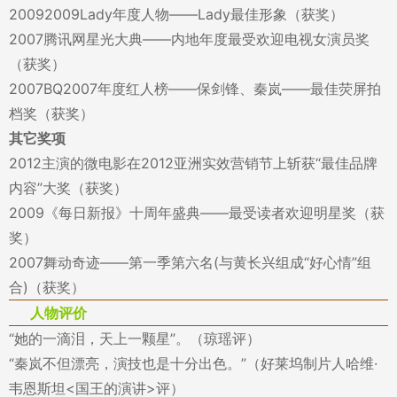
20092009Lady年度人物——Lady最佳形象（获奖）
2007腾讯网星光大典——内地年度最受欢迎电视女演员奖
（获奖）
2007BQ2007年度红人榜——保剑锋、秦岚——最佳荧屏拍
档奖（获奖）
其它奖项
2012主演的微电影在2012亚洲实效营销节上斩获“最佳品牌
内容”大奖（获奖）
2009《每日新报》十周年盛典——最受读者欢迎明星奖（获
奖）
2007舞动奇迹——第一季第六名(与黄长兴组成“好心情”组
合)（获奖）
人物评价
“她的一滴泪，天上一颗星”。（琼瑶评）
“秦岚不但漂亮，演技也是十分出色。”（好莱坞制片人哈维·
韦恩斯坦<国王的演讲>评）