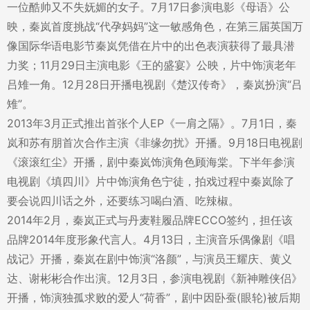
一位酷帅又不失妩媚的女子。7月17日参演电影《母语》公
映，秦岚首度挑战“代孕妈妈”这一敏感角色，在第三届英国万
像国际华语电影节秦岚凭借在片中的出色表演获得了最具潜
力奖；11月29日主演电影《王的盛宴》公映，片中饰演老年
吕雉一角。12月28日开播电视剧《楚汉传奇》，秦岚扮演“吕
雉”。
2013年3月正式推出首张个人EP《一肩之隔》。7月1日，秦
岚和苏有朋首次合作主演《非缘勿扰》开播。9月18日电视剧
《滚滚红尘》开播，剧中秦岚饰演角色顾海棠。下半年参演
电视剧《填四川》片中饰演角色宁徒，拍戏过程中秦岚除了
要会说四川话之外，还要练习喝白酒、吃辣椒。
2014年2月，秦岚正式与丹麦鞋履品牌ECCO签约，担任该
品牌2014年度形象代言人。4月13日，主演音乐偶像剧《唱
战记》开播，秦岚在剧中饰演“洛颜”，与演员王耀庆、黄义
达、谢彬彬合作出演。12月3日，参演电视剧《新神雕侠侣》
开播，饰演独孤求败的爱人“荷香”，剧中因卧蚕(眼轮)被后期