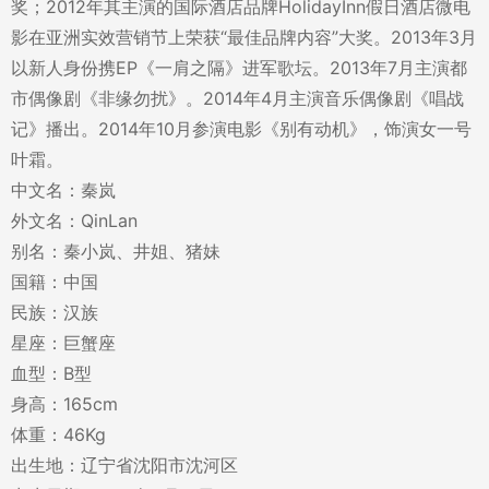
奖；2012年其主演的国际酒店品牌HolidayInn假日酒店微电
影在亚洲实效营销节上荣获“最佳品牌内容”大奖。2013年3月
以新人身份携EP《一肩之隔》进军歌坛。2013年7月主演都
市偶像剧《非缘勿扰》。2014年4月主演音乐偶像剧《唱战
记》播出。2014年10月参演电影《别有动机》，饰演女一号
叶霜。
中文名：秦岚
外文名：QinLan
别名：秦小岚、井姐、猪妹
国籍：中国
民族：汉族
星座：巨蟹座
血型：B型
身高：165cm
体重：46Kg
出生地：辽宁省沈阳市沈河区