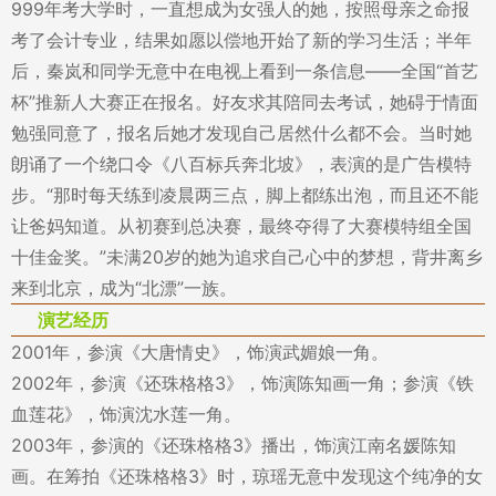
999年考大学时，一直想成为女强人的她，按照母亲之命报
考了会计专业，结果如愿以偿地开始了新的学习生活；半年
后，秦岚和同学无意中在电视上看到一条信息——全国“首艺
杯”推新人大赛正在报名。好友求其陪同去考试，她碍于情面
勉强同意了，报名后她才发现自己居然什么都不会。当时她
朗诵了一个绕口令《八百标兵奔北坡》，表演的是广告模特
步。“那时每天练到凌晨两三点，脚上都练出泡，而且还不能
让爸妈知道。从初赛到总决赛，最终夺得了大赛模特组全国
十佳金奖。”未满20岁的她为追求自己心中的梦想，背井离乡
来到北京，成为“北漂”一族。
演艺经历
2001年，参演《大唐情史》，饰演武媚娘一角。
2002年，参演《还珠格格3》，饰演陈知画一角；参演《铁
血莲花》，饰演沈水莲一角。
2003年，参演的《还珠格格3》播出，饰演江南名媛陈知
画。在筹拍《还珠格格3》时，琼瑶无意中发现这个纯净的女