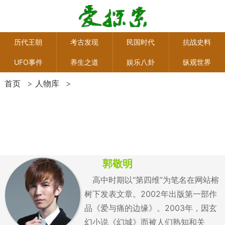
历代王朝
考古发现
民国时代
抗战史料
UFO事件
养生之道
娱乐八卦
纵观世界
首页
>
人物库
>
郭敬明
高中时期以“第四维”为笔名在网站榕
树下发表文章。2002年出版第一部作
品《爱与痛的边缘》。2003年，因玄
幻小说《幻城》而被人们熟知和关