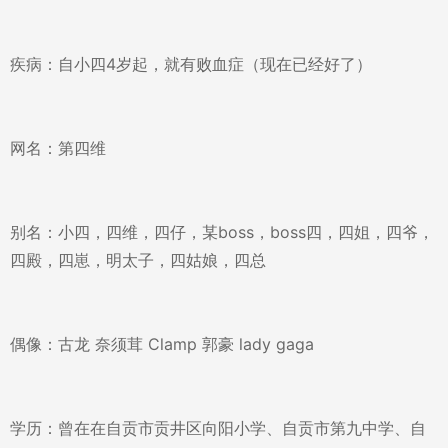
疾病：自小四4岁起，就有败血症（现在已经好了）
网名：第四维
别名：小四，四维，四仔，某boss，boss四，四姐，四爷，
四殿，四崽，明太子，四姑娘，四总
偶像：古龙 奈须茸 Clamp 郭豪 lady gaga
学历：曾在在自贡市贡井区向阳小学、自贡市第九中学、自