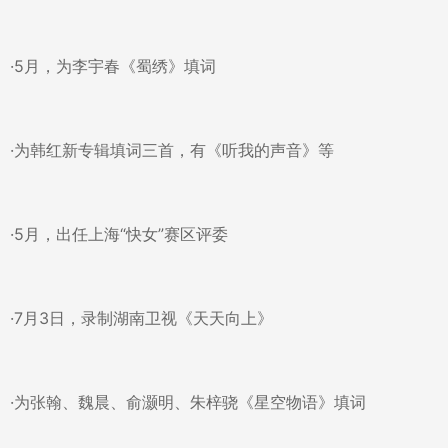
·5月，为李宇春《蜀绣》填词
·为韩红新专辑填词三首，有《听我的声音》等
·5月，出任上海“快女”赛区评委
·7月3日，录制湖南卫视《天天向上》
·为张翰、魏晨、俞灏明、朱梓骁《星空物语》填词