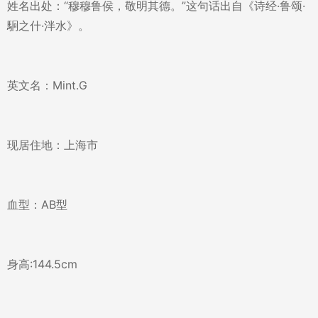
姓名出处：“穆穆鲁侯，敬明其德。”这句话出自《诗经·鲁颂·
駉之什·泮水》。
英文名：Mint.G
现居住地：上海市
血型：AB型
身高:144.5cm