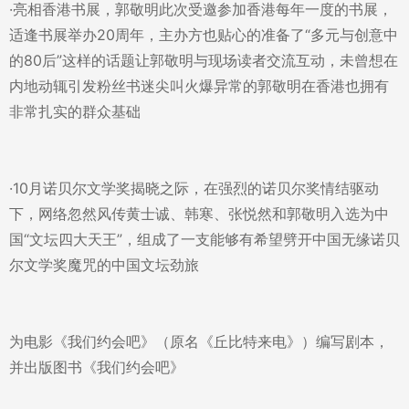
·亮相香港书展，郭敬明此次受邀参加香港每年一度的书展，
适逢书展举办20周年，主办方也贴心的准备了“多元与创意中
的80后”这样的话题让郭敬明与现场读者交流互动，未曾想在
内地动辄引发粉丝书迷尖叫火爆异常的郭敬明在香港也拥有
非常扎实的群众基础
·10月诺贝尔文学奖揭晓之际，在强烈的诺贝尔奖情结驱动
下，网络忽然风传黄士诚、韩寒、张悦然和郭敬明入选为中
国“文坛四大天王”，组成了一支能够有希望劈开中国无缘诺贝
尔文学奖魔咒的中国文坛劲旅
为电影《我们约会吧》（原名《丘比特来电》）编写剧本，
并出版图书《我们约会吧》