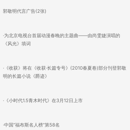
郭敬明代言广告(2张)
·为北京电视台首届动漫春晚的主题曲——由尚雯婕演唱的
《风光》填词
·《收获》将在《收获·长篇专号》(2010春夏卷)部分刊登郭敬
明的长篇小说《爵迹》
·《小时代1.5青木时代》在3月12日上市
·中国“福布斯名人榜”第58名