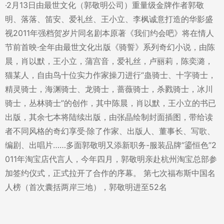
·2月13日由最世文化（郭敬明公司）重量级金牌作者郭敬
明、落落、笛安、爱礼丝、王小立、李枫诚意打造的华影盛
视2011年强档贺岁片同名剧本原著《我们约会吧》将在情人
节前首映·全年由最世文化出版《骑誓》系列奇幻小说，由陈
晨，肖以默，王小立，蒲宫音，爱礼丝，卢丽莉，陈奕潞，
猫某人，自由鸟十位实力作家操刀进行“蛊骑士、十字骑士，
精灵骑士，海渊骑士、龙骑士，蔷薇骑士，杀戮骑士，冰川
骑士，丛林骑士”的创作，其中陈晨，肖以默，王小立的书已
出版，其余七本将陆续出版，由张晶绘制封面插图，带给读
者不同风格的奇幻享受·除了作家、出版人、董事长、写歌、
编剧、出唱片……多面郭敬明又添新职务-服装品牌“鎏恒色”2
011年淘宝店代言人，今年四月，郭敬明亲赴杭州淘宝总部参
加签约仪式，正式拉开了合作的序幕。 第七次福布斯中国名
人榜（首次囊括两岸三地），郭敬明进至52名