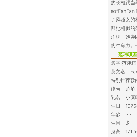
的长相跟当
sofFa
了风骚女的
跟她相似的
涌现，她爽
的生命力。
范玮琪
名字:范玮琪
英文名：Fan
特别推荐歌
绰号：范范
乳名：小疯
生日：1976
年龄：33
生肖：龙
身高：171.