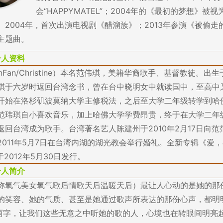
会“HAPPYMATEL”；2004年的《最初的梦想》被
。2004年，首次出演电视剧《醋溜族》；2013年参演《被偷走
主题曲。
个人资料
nFan/Christine）本名范伟琪，美籍华裔歌手、基督教徒。出
琪于六岁时返回台湾念书，曾在台中晓明女中就读国中，至高中
开始在洛杉矶波莫纳大学主修税法，之后至大学二年级转学到哈
范玮琪自小喜欢音乐，加上哈佛大学学费昂贵，终于在大学二年
返回台湾成为歌手。台湾著名艺人陈建州于2010年2月17日向范
2011年5月7日在台湾内湖的湖光教会举行婚礼。全新专辑《爱，在
于2012年5月30日发行。
个人简介
称氧气美女氧气歌后情歌天后温暖天后）最让人心动的是她的那
的笑容、她的气质、甚至是她通过歌声所表达的那份心声，都明
”两字，让我们这些无意之中听她的歌的人，心境也在转眼间明亮