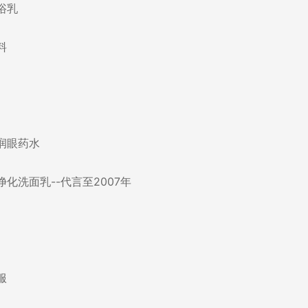
浴乳
料
润眼药水
化洗面乳--代言至2007年
服