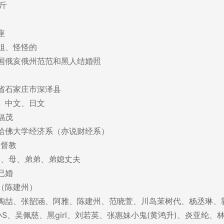
斤
座
姐、怪怪的
国俄亥俄州范范和黑人结婚照
省石家庄市深泽县
、中文、日文
福茂
哈佛大学经济系（亦说财经系）
基督教
父、母、弟弟、弟媳丈夫
已婚
（陈建州）
陶喆、张韶涵、阿雅、陈建州、范晓萱、川岛茉树代、杨丞琳、
S、吴佩慈、黑girl、刘若英、张惠妹小鬼(黄鸿升)、炎亚纶、