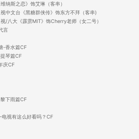
：《维纳斯之恋》饰艾琳（客串）
：卫视中文台《黑糖群侠传》饰东方不拜（客串)
民视/八大《霹雳MIT》饰Cherry老师（女二号）
代言
-香水篇CF
提琴篇CF
年庆CF
黎下雨篇CF
TV--电视有这么好看吗？CF