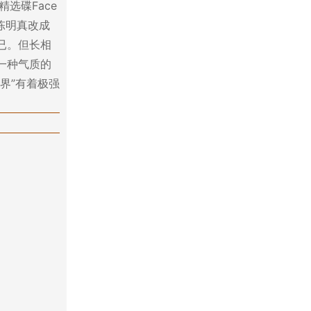
选碟Face
陈明真改成
已。但长相
一种气质的
界”有着极强