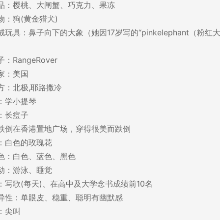
品：樱桃、大闸蟹、巧克力、果冻
物：狗(黄金猎犬)
玩具：鼻子向下的大象（她因17岁写的“pinkelephant（粉红
RangeRover
家：美国
方：北极,耶路撒冷
：学小提琴
：长痘子
跌倒在香港置地广场，穿得很美而跌倒
：白色的玫瑰花
色：白色、蓝色、黑色
动：游泳、睡觉
：写歌(每天)、在高中及大学念书成绩前10名
异性：单眼皮、稳重、聪明有幽默感
：尖叫