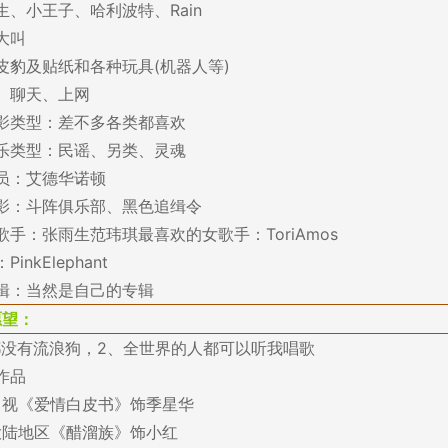
生、小王子、哈利波特、Rain
大叫
皮豹及贴纸和各种玩具(机器人等)
、聊天、上网
影类型：差不多各类都喜欢
乐类型：民谣、另类、灵魂
员：艾德华诺顿
影：斗阵俱乐部、黑色追缉令
手：张雨生范玮琪最喜欢的女歌手：ToriAmos
inkElephant
辑：当然是自己的专辑
愿望：
都没有流浪狗，2、全世界的人都可以听我唱歌
作品
：中视《爱情白皮书》饰季星华
：大陆地区《醋溜族》饰小红