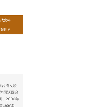
抗战史料
纵观世界
国台湾女歌
从美国返回台
，2000年
办首场演唱