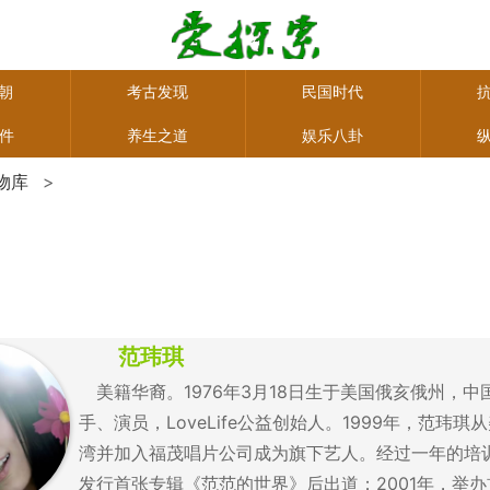
朝
考古发现
民国时代
事件
养生之道
娱乐八卦
物库
>
范玮琪
美籍华裔。1976年3月18日生于美国俄亥俄州，中
手、演员，LoveLife公益创始人。1999年，范玮琪
湾并加入福茂唱片公司成为旗下艺人。经过一年的培训
发行首张专辑《范范的世界》后出道；2001年，举