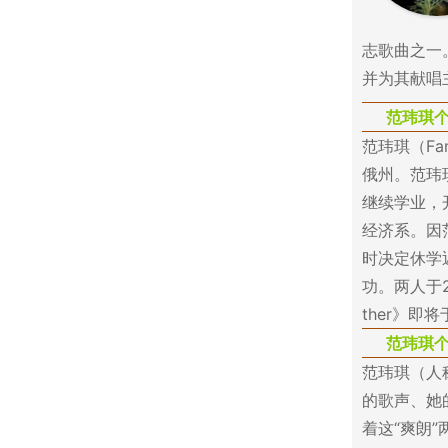
志歌曲之一
并为其献唱
范玮琪
范玮琪（Fa
俄州。范玮
继续学业，
经济系。因
时决定休学
功。两人于
ther》即将
范玮琪
范玮琪（人
的歌声、她
着这“爽朗