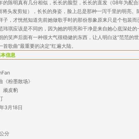
年的陈明真有几分相似，长长的脸型，长长的直发（08年为配合精
nFan而将头发剪短），长长的身姿，脸上总是那种一泻千里的明亮。
样子，才恍然知道先前她做歌手时的那份形象原来只是个包装而
范玮琪应该是不同的，因为她的明亮和干净是来自她心底深处的
朗的笑声后面有一种很大气很稳健的东西，让人明白这“范范的世
一首歌曲“最重要的决定”红遍大陆。
基本信息
Fan
曲《粉墨散场》
、顽皮豹
叮
年3月18日
5公分