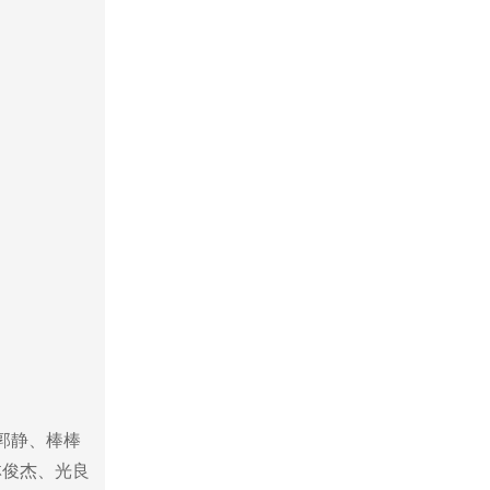
郭静、棒棒
林俊杰、光良