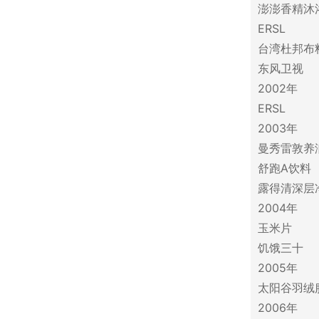
澎澎香精沐
ERSL
台湾杜邦布
东风卫视
2002年
ERSL
2003年
曼秀雷敦养
舒跑A饮料
露得清深层净
2004年
玉米片
饥饿三十
2005年
太阳谷羽绒
2006年