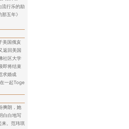
视为流行乐的励
的那五年》
生于美国俄亥
又返回美国
佛社区大学
级即将结束
范求婚成
一起Toge
份爽朗，她
明白白地写
起来。范玮琪