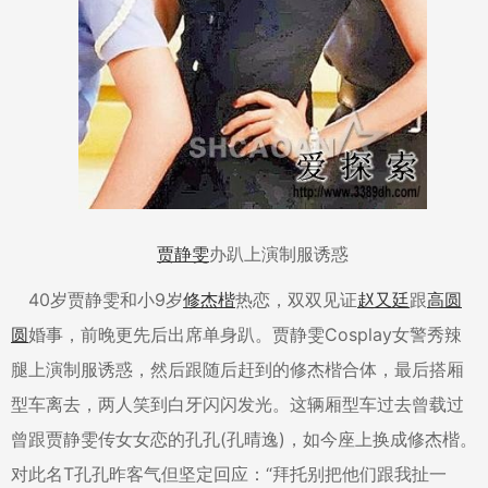
贾静雯
办趴上演制服诱惑
40岁贾静雯和小9岁
修杰楷
热恋，双双见证
赵又廷
跟
高圆
圆
婚事，前晚更先后出席单身趴。贾静雯Cosplay女警秀辣
腿上演制服诱惑，然后跟随后赶到的修杰楷合体，最后搭厢
型车离去，两人笑到白牙闪闪发光。这辆厢型车过去曾载过
曾跟贾静雯传女女恋的孔孔(孔晴逸)，如今座上换成修杰楷。
对此名T孔孔昨客气但坚定回应：“拜托别把他们跟我扯一