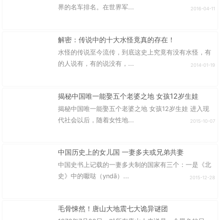
界的名车排名。在世界军...
2016-04-11
解密：传说中的十大水怪竟真的存在！
水怪的传说至今流传，到底这史上究竟有没有水怪，有
的人说有，有的说没有，...
2014-01-19
揭秘中国唯一能娶五个老婆之地 女孩12岁生娃
揭秘中国唯一能娶五个老婆之地 女孩12岁生娃 进入现
代社会以后，随着女性地...
2015-10-07
中国历史上的女儿国 一妻多夫或兄弟共妻
中国史书上记载的一妻多夫制的国家有三个：一是《北
史》中的嚈哒（yndā）...
2015-12-28
毛骨悚然！唐山大地震七大诡异谜团