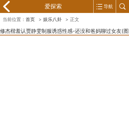
爱探索
导航
当前位置：
首页
>
娱乐八卦
> 正文
修杰楷羞认贾静雯制服诱惑性感-还没和爸妈聊过女友(图