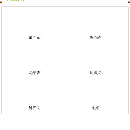
车胜元
冯绍峰
马景涛
邱淑贞
钟汉良
谢娜