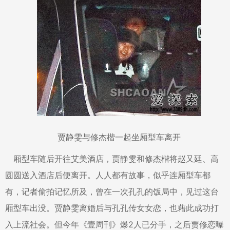
贾静雯与修杰楷一起坐厢型车离开
厢型车随后开往艾美酒店，贾静雯和修杰楷将赵又廷、高
圆圆送入酒店后便离开。人人都有故事，似乎连厢型车都
有，记者偷拍记忆所及，曾在一次孔孔的饭局中，见过这台
厢型车出没。贾静雯离婚后与孔孔传女女恋，也藉此成功打
入上流社会。但今年《壹周刊》爆2人已分手，之后贾修恋曝