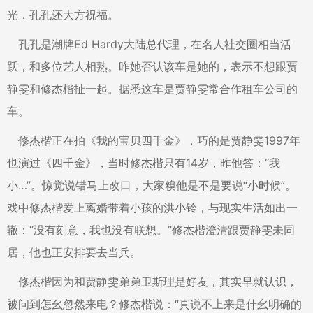
光，孔孔还大方祝福。
孔孔是潮牌Ed Hardy大陆总代理，在名人社交圈相当活
跃，和多位艺人相熟。昨她否认该车是她的，表示不想跟贾
静雯和修杰楷扯一起。据悉这车是贾静雯常合作租车公司的
车。
修杰楷正在拍《我的宝贝四千金》，巧的是贾静雯1997年
也演过《四千金》，当时修杰楷只有14岁，昨他答：“我
小…”。惊觉说错马上改口，大家糗他是不是要说“小时候”。
戏中修杰楷爱上离婚带着小孩的洪小铃，与现实生活如出一
辙：“没有刻意，我也没有联想。”修杰楷澄清跟贾静雯未同
居，他也正安排要去当兵。
修杰楷因为和贾静雯弟弟卫斯理是好友，其实早就认识，
被问到怎幺忽然来电？修杰楷说：“真说不上来是什幺明确的