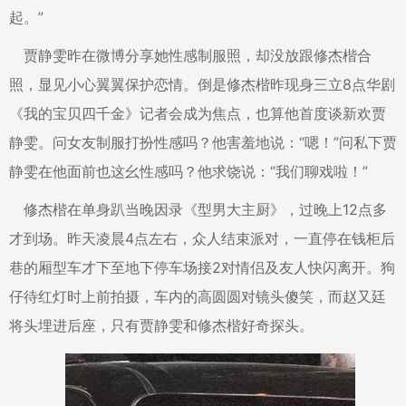
起。”
贾静雯昨在微博分享她性感制服照，却没放跟修杰楷合
照，显见小心翼翼保护恋情。倒是修杰楷昨现身三立8点华剧
《我的宝贝四千金》记者会成为焦点，也算他首度谈新欢贾
静雯。问女友制服打扮性感吗？他害羞地说：“嗯！”问私下贾
静雯在他面前也这幺性感吗？他求饶说：“我们聊戏啦！”
修杰楷在单身趴当晚因录《型男大主厨》，过晚上12点多
才到场。昨天凌晨4点左右，众人结束派对，一直停在钱柜后
巷的厢型车才下至地下停车场接2对情侣及友人快闪离开。狗
仔待红灯时上前拍摄，车内的高圆圆对镜头傻笑，而赵又廷
将头埋进后座，只有贾静雯和修杰楷好奇探头。