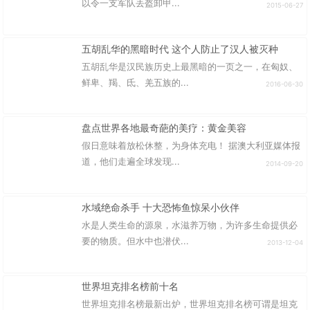
以令一支军队丢盔卸甲...
2015-06-27
五胡乱华的黑暗时代 这个人防止了汉人被灭种
五胡乱华是汉民族历史上最黑暗的一页之一，在匈奴、
鲜卑、羯、氐、羌五族的...
2016-06-30
盘点世界各地最奇葩的美疗：黄金美容
假日意味着放松休整，为身体充电！ 据澳大利亚媒体报
道，他们走遍全球发现...
2014-09-20
水域绝命杀手 十大恐怖鱼惊呆小伙伴
水是人类生命的源泉，水滋养万物，为许多生命提供必
要的物质。但水中也潜伏...
2013-12-04
世界坦克排名榜前十名
世界坦克排名榜最新出炉，世界坦克排名榜可谓是坦克