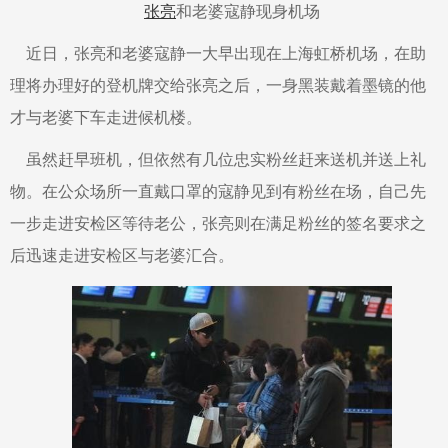
张亮
和老婆寇静现身机场
近日，张亮和老婆寇静一大早出现在上海虹桥机场，在助
理将办理好的登机牌交给张亮之后，一身黑装戴着墨镜的他
才与老婆下车走进候机楼。
虽然赶早班机，但依然有几位忠实粉丝赶来送机并送上礼
物。在公众场所一直戴口罩的寇静见到有粉丝在场，自己先
一步走进安检区等待老公，张亮则在满足粉丝的签名要求之
后迅速走进安检区与老婆汇合。