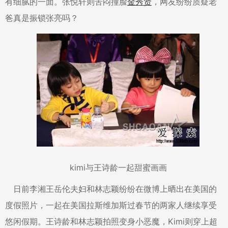
有细腻的一面。张悦轩则苦闷撞脸
金秀贤
，网友纷纷质疑老
爸真是振锁张亮吗？
kimi与王诗龄一起甜蜜画画
日前李湘王岳伦夫妇和林志颖纷纷在微博上晒出在美国的
度假照片，一起在美国拉斯维加斯过春节的两家人继续享受
悠闲假期。王诗龄和林志颖拍照变身小恶魔，Kimi则穿上超