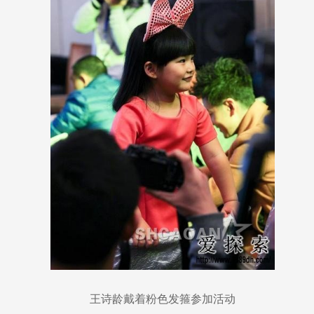
王诗龄戴着粉色发箍参加活动