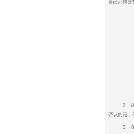
自己那腾云
2：我们发
否认的是，
3：在学