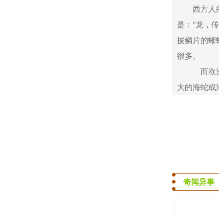
西方人的传
是：“龙，
披鳞片的蜥
很多。
而欧洲各
大的海蛇或
奇闻异事