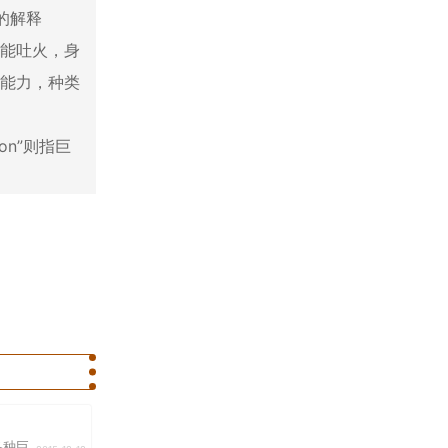
的解释
，能吐火，身
法能力，种类
n”则指巨
巨...