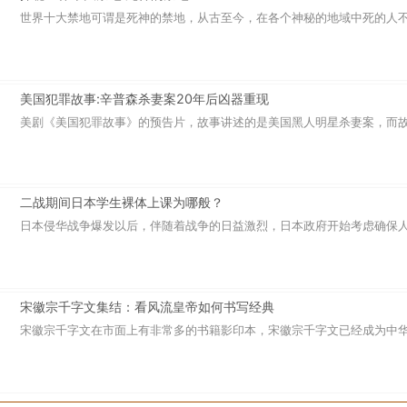
世界十大禁地可谓是死神的禁地，从古至今，在各个神秘的地域中死的人不计
美国犯罪故事:辛普森杀妻案20年后凶器重现
美剧《美国犯罪故事》的预告片，故事讲述的是美国黑人明星杀妻案，而故事
二战期间日本学生裸体上课为哪般？
日本侵华战争爆发以后，伴随着战争的日益激烈，日本政府开始考虑确保人力
宋徽宗千字文集结：看风流皇帝如何书写经典
宋徽宗千字文在市面上有非常多的书籍影印本，宋徽宗千字文已经成为中华民