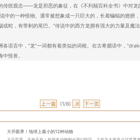
统观念——龙是邪恶的象征，在《不列颠百科全书》中对龙
传说中的一种怪物。通常被想象成一只巨大的，长着蝙蝠的翅膀
蜴或蛇，有带剌的尾巴。”传说中的西方龙拥有强大的力量及魔
语言中，“龙”一词都有着类似的词根。在古希腊语中，“drako
海中怪兽。
上一篇
(1/8)
..8
下一页
大开眼界！地球上最小的12种动物
大千世界，无奇不有！有很多动物都令我们惊叹，之前为大家盘点过世界各种