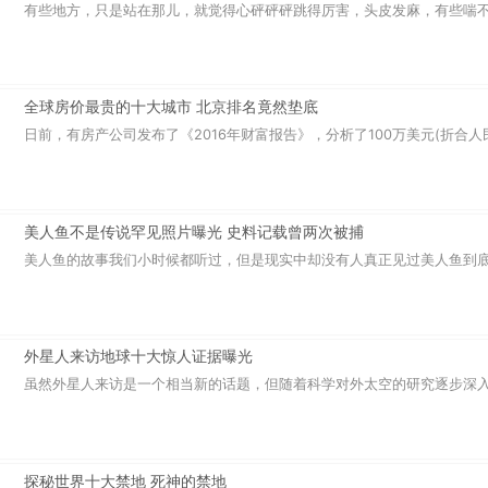
有些地方，只是站在那儿，就觉得心砰砰砰跳得厉害，头皮发麻，有些喘不过
全球房价最贵的十大城市 北京排名竟然垫底
日前，有房产公司发布了《2016年财富报告》，分析了100万美元(折合人民
美人鱼不是传说罕见照片曝光 史料记载曾两次被捕
美人鱼的故事我们小时候都听过，但是现实中却没有人真正见过美人鱼到底长
外星人来访地球十大惊人证据曝光
虽然外星人来访是一个相当新的话题，但随着科学对外太空的研究逐步深入，
探秘世界十大禁地 死神的禁地