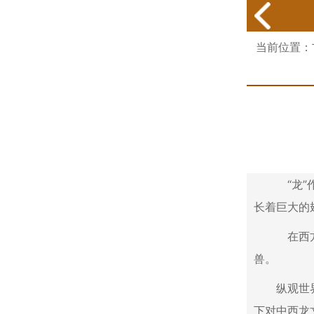
当前位置：
“龙”作
长着巨大的
在西方文
兽。
纵观世界文
下对中西龙文化