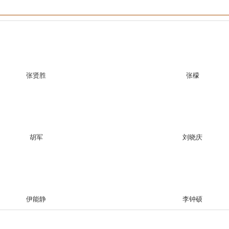
张贤胜
张檬
胡军
刘晓庆
伊能静
李钟硕