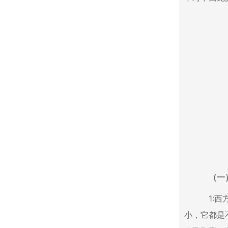
（一）中
1:西方
小，它都是