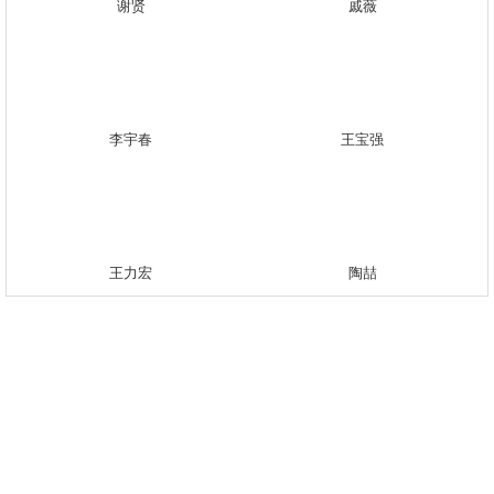
谢贤
戚薇
李宇春
王宝强
王力宏
陶喆