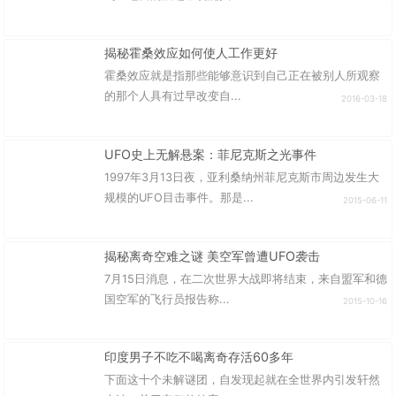
揭秘霍桑效应如何使人工作更好
霍桑效应就是指那些能够意识到自己正在被别人所观察
的那个人具有过早改变自...
2016-03-18
UFO史上无解悬案：菲尼克斯之光事件
1997年3月13日夜，亚利桑纳州菲尼克斯市周边发生大
规模的UFO目击事件。那是...
2015-06-11
揭秘离奇空难之谜 美空军曾遭UFO袭击
7月15日消息，在二次世界大战即将结束，来自盟军和德
国空军的飞行员报告称...
2015-10-16
印度男子不吃不喝离奇存活60多年
下面这十个未解谜团，自发现起就在全世界内引发轩然