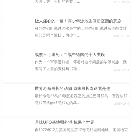
大波，关于它们的答案，...
2015-09-16
让人痛心的一幕！两少年泳池边做后空翻的悲剧
可能你们听说过溺水身亡的，但你们听说过后空翻导致
的悲剧吗？近日，两少年...
2016-09-20
战败不可避免：二战中德国的十大失误
作为一个军事爱好者，怀着对这个问题的浓厚兴趣，我
查阅了大量的资料与书籍...
2016-07-13
世界寿命最长的动物 原来最长寿命竟是他
最长命龟255岁 印度尼西亚的加拉巴哥群岛，塞舌尔群
岛和弗洛丽丝岛和别的岛...
2015-12-14
月球UFO基地照外泄 惊呆全世界
自1972年12月美国阿波罗17号飞船返回地球、美国结束