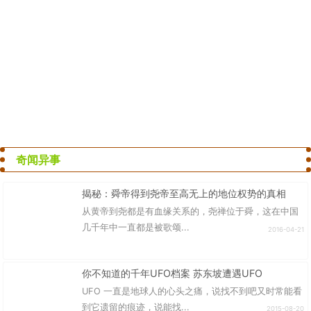
奇闻异事
揭秘：舜帝得到尧帝至高无上的地位权势的真相
从黄帝到尧都是有血缘关系的，尧禅位于舜，这在中国
几千年中一直都是被歌颂...
2016-04-21
你不知道的千年UFO档案 苏东坡遭遇UFO
UFO 一直是地球人的心头之痛，说找不到吧又时常能看
到它遗留的痕迹，说能找...
2015-08-20