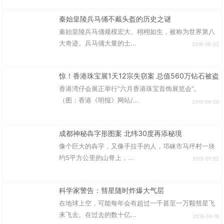
秦始皇陵兵马俑不戴头盔的历史之谜
秦始皇陵兵马俑规模宏大、栩栩如生，被称为世界第八
大奇迹。兵马俑大量的士...
2016-06-22
惊！香港珠宝展1天12宗失窃案 总值560万钻石被盗
香港湾仔会展正举行“六月香港珠宝首饰展览会”。
（图：香港《明报》网站/...
2015-06-26
成都神秘犇字形图案 北纬30度再添秘境
像个巨大的犇字，又像手拉手的人，邛崃市马坪村一块
约5平方公里的山脊上，...
2015-07-22
科学家警告：彗星随时炸爆大气层
在地球上空，可能每年会有超过一千甚至一万颗彗星飞
来飞去。在过去的数十亿...
2016-04-19