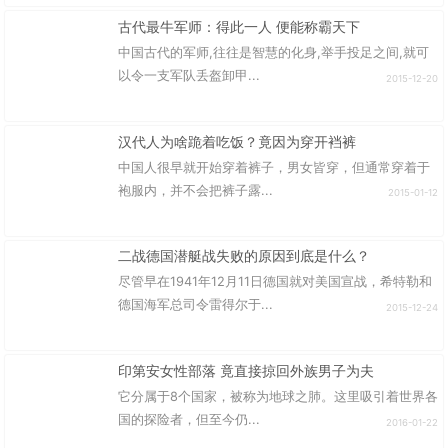
古代最牛军师：得此一人 便能称霸天下
中国古代的军师,往往是智慧的化身,举手投足之间,就可
以令一支军队丢盔卸甲...
2015-12-20
汉代人为啥跪着吃饭？竟因为穿开裆裤
中国人很早就开始穿着裤子，男女皆穿，但通常穿着于
袍服内，并不会把裤子露...
2015-01-12
二战德国潜艇战失败的原因到底是什么？
尽管早在1941年12月11日德国就对美国宣战，希特勒和
德国海军总司令雷得尔于...
2015-12-24
印第安女性部落 竟直接掠回外族男子为夫
它分属于8个国家，被称为地球之肺。这里吸引着世界各
国的探险者，但至今仍...
2016-01-22