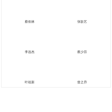
蔡依林
张歆艺
李连杰
蔡少芬
叶祖新
曾之乔