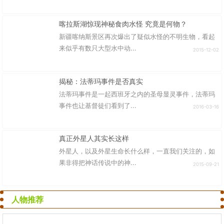
喀拉斯湖惊现神秘食肉水怪 究竟是何物？
新疆喀纳斯景区再次爆出了疑似水怪的不明生物，看起
来似乎有数只大型水中动...
2015-12-02
揭秘：法蒂玛事件是否真实
法蒂玛事件是一起西班牙之内的圣母显灵事件，法蒂玛
事件也让基督徒们看到了...
2016-03-16
真正外星人其实长这样
外星人，以及外星生命长什么样，一直我们关注的，如
果非得把神话传说中的神...
2015-09-21
人物推荐