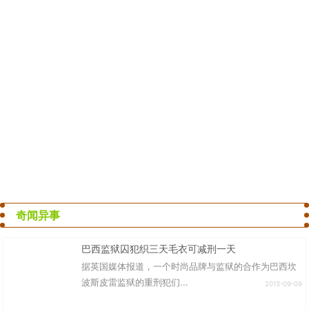
奇闻异事
巴西监狱囚犯织三天毛衣可减刑一天
据英国媒体报道，一个时尚品牌与监狱的合作为巴西坎
波斯皮雷监狱的重刑犯们...
2013-09-09