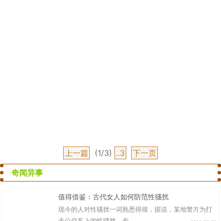
上一篇
(1/3)
..3
下一页
奇闻异事
值得借鉴：古代女人如何防范性骚扰
现今的人对性骚扰一词熟悉得很，据说，某地警方为打
击公交车上的性骚扰，专...