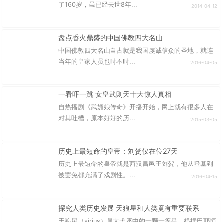
了160岁，虽已经去世8年...
2014-04-12
盘点香火鼎盛的中国佛教四大名山
中国佛教四大名山自古就是我国虔诚信众的圣地，就连
当年的皇家人员也时不时...
2016-04-05
一看吓一跳 女皇武则天十大惊人真相
自热播剧《武媚娘传奇》开播开始，网上就有很多人在
对其吐槽，原本好好的历...
2015-03-05
历史上最短命的皇帝：刘贺仅在位27天
历史上最短命的皇帝就是西汉昌邑王刘贺，他从登基到
被罢免都充满了戏剧性。...
2016-04-15
探究人类历史发展 天狼星和人类竟有重要联系
天狼星（sirius）属大犬座中的一颗一等星，根据巴耶恒