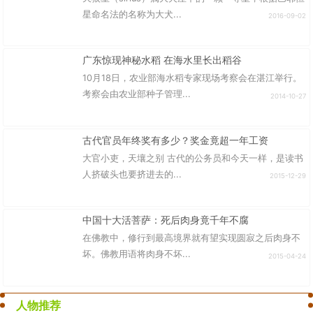
星命名法的名称为大犬...
2016-09-02
广东惊现神秘水稻 在海水里长出稻谷
10月18日，农业部海水稻专家现场考察会在湛江举行。
考察会由农业部种子管理...
2014-10-27
古代官员年终奖有多少？奖金竟超一年工资
大官小吏，天壤之别 古代的公务员和今天一样，是读书
人挤破头也要挤进去的...
2015-12-29
中国十大活菩萨：死后肉身竟千年不腐
在佛教中，修行到最高境界就有望实现圆寂之后肉身不
坏。佛教用语将肉身不坏...
2015-04-24
人物推荐