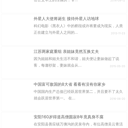
2014-09-12
外星人大使将诞生 接待外星人访地球
科幻电影《黑衣人》中的桥段或许将要成为现实，人类
正在建立与外星人之间的...
2013-11-23
江苏两家庭重组 亲姐妹竟然互换丈夫
因为姐姐和姐夫生活不和谐，姐夫便让妻妹做起了说
客，每逢吵架，妻妹就会从...
2015-05-20
中国富可敌国的8大省 看看有没有你家乡
中国国内生产总值已经跃居世界第二，并且要不了太久
就会跃居世界第一。 在...
2016-06-20
安阳160岁得道高僧圆寂8年竟真身不腐
在安阳县善应镇万佛沟的灵泉寺内，有位高僧吴云青活