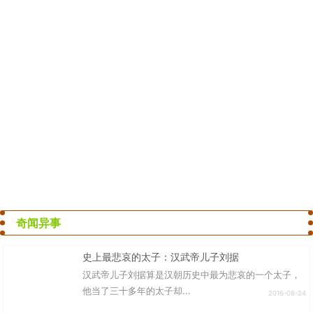
奇闻异事
史上最悲哀的太子：汉武帝儿子刘据
汉武帝儿子刘据算是汉朝历史中最为悲哀的一个太子，
他当了三十多年的太子却...
2016-08-24