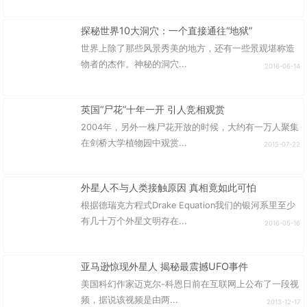
探秘世界10大洞穴：一个直接通往“地狱”
世界上除了那些风景秀美的地方，还有一些景观堪称造
物者的杰作。神秘的洞穴...
2016-06-14
英国“尸花”十年一开 引人竞相观赏
2004年，另外一株尸花开放的时候，大约有一万人聚集
在剑桥大学植物园中观赏...
2015-07-22
外星人不与人类接触原因 真相竟如此可怕
根据德瑞克方程式Drake Equation我们的银河系里至少
有几十万个外星文明存在...
2016-05-16
亚马逊惊现外星人 揭秘最震撼UFO事件
美国科幻作家迈克尔-科恩日前在互联网上公布了一段视
频，据说该视频是由两...
2013-12-17