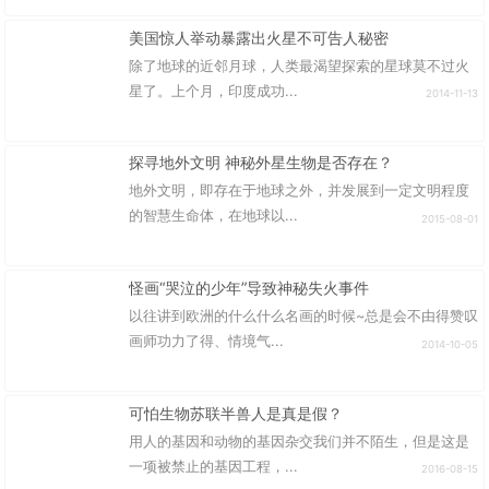
美国惊人举动暴露出火星不可告人秘密
除了地球的近邻月球，人类最渴望探索的星球莫不过火
星了。上个月，印度成功...
2014-11-13
探寻地外文明 神秘外星生物是否存在？
地外文明，即存在于地球之外，并发展到一定文明程度
的智慧生命体，在地球以...
2015-08-01
怪画“哭泣的少年”导致神秘失火事件
以往讲到欧洲的什么什么名画的时候~总是会不由得赞叹
画师功力了得、情境气...
2014-10-05
可怕生物苏联半兽人是真是假？
用人的基因和动物的基因杂交我们并不陌生，但是这是
一项被禁止的基因工程，...
2016-08-15