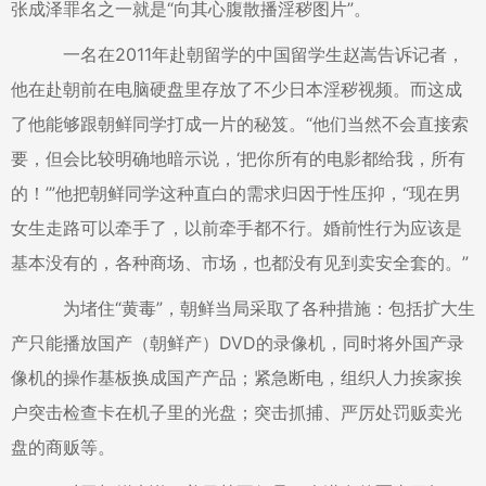
张成泽罪名之一就是“向其心腹散播淫秽图片”。
一名在2011年赴朝留学的中国留学生赵嵩告诉记者，
他在赴朝前在电脑硬盘里存放了不少日本淫秽视频。而这成
了他能够跟朝鲜同学打成一片的秘笈。“他们当然不会直接索
要，但会比较明确地暗示说，‘把你所有的电影都给我，所有
的！’”他把朝鲜同学这种直白的需求归因于性压抑，“现在男
女生走路可以牵手了，以前牵手都不行。婚前性行为应该是
基本没有的，各种商场、市场，也都没有见到卖安全套的。”
为堵住“黄毒”，朝鲜当局采取了各种措施：包括扩大生
产只能播放国产（朝鲜产）DVD的录像机，同时将外国产录
像机的操作基板换成国产产品；紧急断电，组织人力挨家挨
户突击检查卡在机子里的光盘；突击抓捕、严厉处罚贩卖光
盘的商贩等。