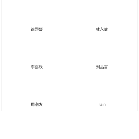
徐熙媛
林永健
李嘉欣
刘品言
周润发
rain