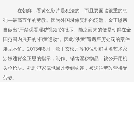
在朝鲜，看黄色影片是犯法的，而且要面临很重的惩
罚—最高五年的劳教。因为外国录像资料的泛滥，金正恩亲
自做出“严禁观看淫秽视频”的批示。随之而来的便是朝鲜在全
国范围内展开的“扫黄运动”。因此“涉黄”遭遇严厉处罚的案件
屡见不鲜。2013年8月，歌手玄松月等10位朝鲜著名艺术家
涉嫌违背金正恩的指示，制作、销售淫秽物品，被公开用机
关枪枪决。死刑犯家属也因此受到株连，被送往劳改营接受
劳教。