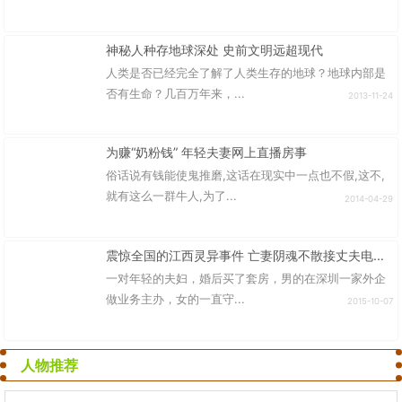
神秘人种存地球深处 史前文明远超现代
人类是否已经完全了解了人类生存的地球？地球内部是
否有生命？几百万年来，...
2013-11-24
为赚“奶粉钱” 年轻夫妻网上直播房事
俗话说有钱能使鬼推磨,这话在现实中一点也不假,这不,
就有这么一群牛人,为了...
2014-04-29
震惊全国的江西灵异事件 亡妻阴魂不散接丈夫电话···
一对年轻的夫妇，婚后买了套房，男的在深圳一家外企
做业务主办，女的一直守...
2015-10-07
人物推荐