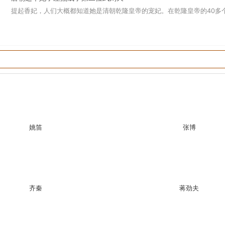
提起香妃，人们大概都知道她是清朝乾隆皇帝的宠妃。在乾隆皇帝的40多个后
姚笛
张博
齐秦
蒋劲夫