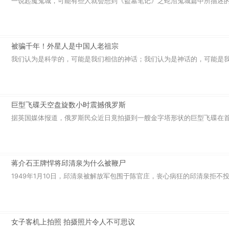
一说起魔鬼城，可能有些人就会想到《盗墓笔记》之蛇沼鬼城篇中所描述的那
被骗千年！外星人是中国人老祖宗
我们认为是科学的，可能是我们相信的神话；我们认为是神话的，可能是我们
巨型飞碟天空盘旋数小时震撼俄罗斯
据英国媒体报道，俄罗斯民众近日竟拍摄到一艘金字塔形状的巨型飞碟在首都
蒋介石王牌悍将邱清泉为什么被鞭尸
1949年1月10日，邱清泉被解放军包围于陈官庄，丧心病狂的邱清泉拒不投降
女子客机上拍照 拍摄照片令人不可思议