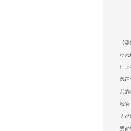
【黑色
秋天到
世上的
风正哭
我的心
我的泪
人都是
爱都死