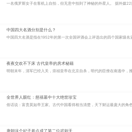
一名俄罗斯女子在客机上自拍，但无意中拍到了神秘的外星人。 据外媒22日报
中国四大名酒分别是什么？
中国四大名酒是指在1952年的第一次全国评酒会上评选出的四个国家级名酒，
夜夜交欢不下床 古代皇帝的房术秘籍
明朝末年，清军已经入关，崇祯皇帝在北京自杀，明代的臣僚在南逃中，推举
全世界人眼红：慈禧墓中十大绝世珍宝
俗话说：富贵莫如帝王家。古代中国看得相当清楚，天下财运最庞大的角色，
唐朝这个妃子差点成了第二位武则天