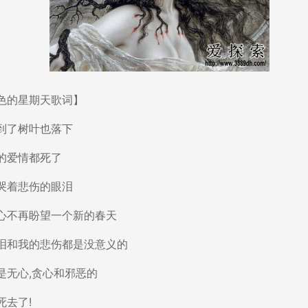
的星期天歌词】
了树叶也落下
爱情都死了
着悲伤的眼泪
不再盼望一个新的春天
和我的悲伤都是没意义的
无心,贪心和邪恶的
去了!