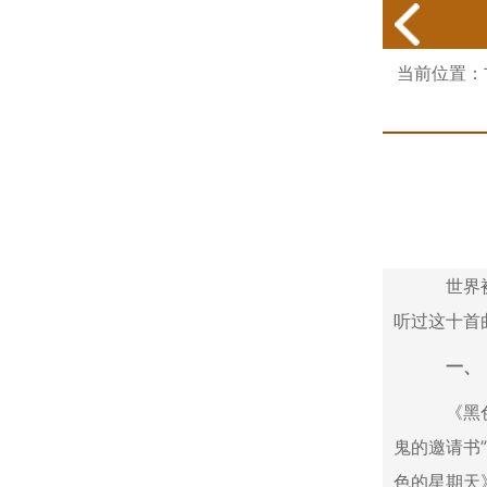
当前位置：
世界被
听过这十首
一、《
《黑色的
鬼的邀请书
色的星期天