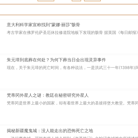
意大利科学家宣称找到“蒙娜·丽莎”骸骨
考古学家在佛罗伦萨圣厄休拉修道院地板下发现的骸骨 据英国《每日邮报》7
朱元璋到底葬在何处？为何下葬当日会出现灵异事件
现在，关于朱元璋的死亡时间，有各种说法，一是洪武三十一年(1398年)闰五
梵蒂冈外星人之谜：教廷在秘密研究外星人
梵蒂冈是世界上最小的国家，却有着世界上最大的圣彼得堡大教堂。梵蒂冈还
揭秘新疆魔鬼城：没人能走出的恐怖死亡之地