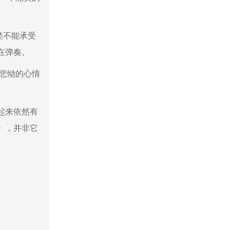
类不能承受
在弹奏。
悲恸的心情
起来依然有
》，并非它