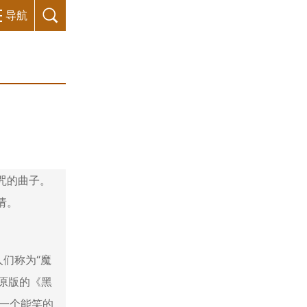
导航
咒的曲子。
请。
人们称为“魔
。原版的《黑
没一个能笑的