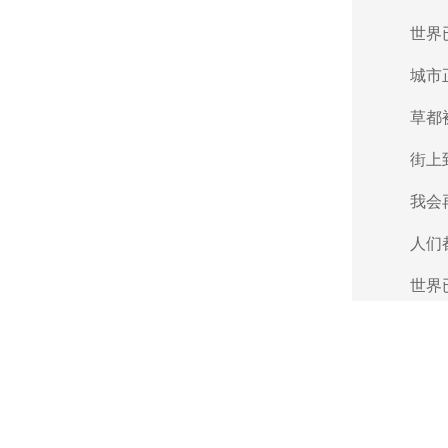
世界已
城市正
草都被
街上到
我会再
人们都是
世界已