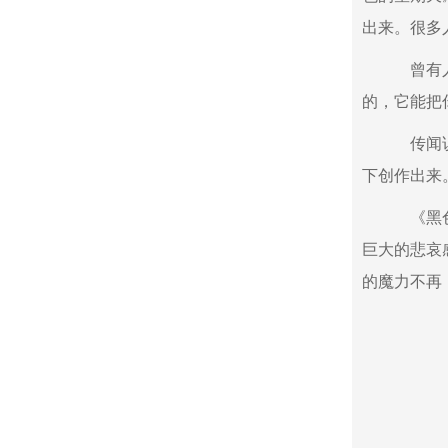
出来。很多
曾有人这
的，它能把
传闻说，
下创作出来
《黑色的
巨大的悲哀
的魔力不再