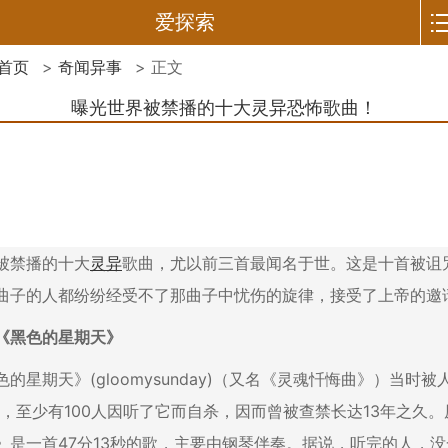
爱探索
首页
>
奇闻异事
> 正文
曝光世界被禁播的十大灵异恐怖歌曲！
禁播的十大
灵异
歌曲，尤以前三首最闻名于世。这是十首被诅
曲子的人都纷纷经受不了那曲子中忧伤的旋律，接受了上帝的邀
黑色的星期天》
星期天》(gloomysunday)（又名《灵魂忏悔曲》）当时被
”，至少有100人因听了它而自杀，因而曾被查禁长达13年之久
》是一首47分13秒的歌，主要由钢琴伴奏。据说，听完的人，