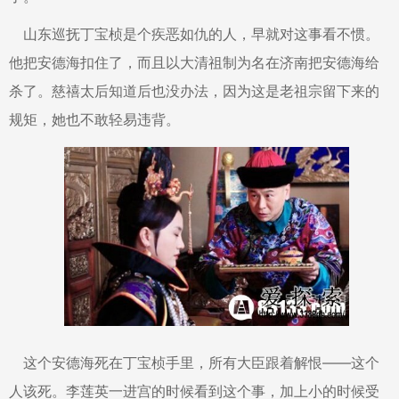
山东巡抚丁宝桢是个疾恶如仇的人，早就对这事看不惯。
他把安德海扣住了，而且以大清祖制为名在济南把安德海给
杀了。慈禧太后知道后也没办法，因为这是老祖宗留下来的
规矩，她也不敢轻易违背。
这个安德海死在丁宝桢手里，所有大臣跟着解恨——这个
人该死。李莲英一进宫的时候看到这个事，加上小的时候受