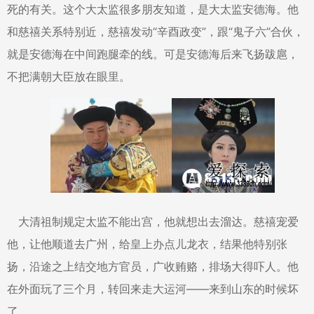
死的有关。这个大太监很多朋友知道，是大太监安德海。他
和慈禧关系特别近，慈禧发动“辛酉政变”，跟“鬼子六”合伙，
就是安德海在中间跑腿牵的线。可是安德海后来飞扬跋扈，
不把满朝大臣放在眼里。
大清祖制规定太监不能出宫，他就想出去溜达。慈禧宠爱
他，让他顺道去广州，给皇上办点儿龙衣，结果他特别张
扬，沿途之上结交地方官员，广收贿赂，排场大得吓人。他
在外面玩了三个月，转回来走大运河——来到山东的时候坏
了。