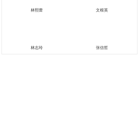
林熙蕾
文根英
林志玲
张信哲