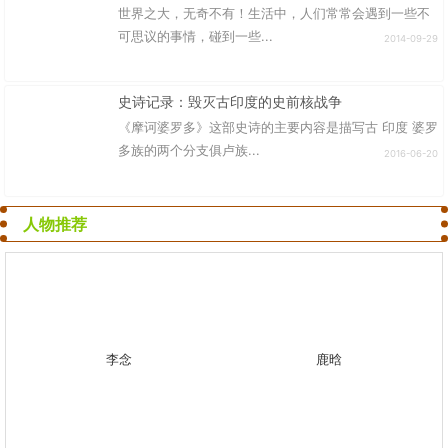
世界之大，无奇不有！生活中，人们常常会遇到一些不
可思议的事情，碰到一些...
2014-09-29
史诗记录：毁灭古印度的史前核战争
《摩诃婆罗多》这部史诗的主要内容是描写古 印度 婆罗
多族的两个分支俱卢族...
2016-06-20
人物推荐
李念
鹿晗