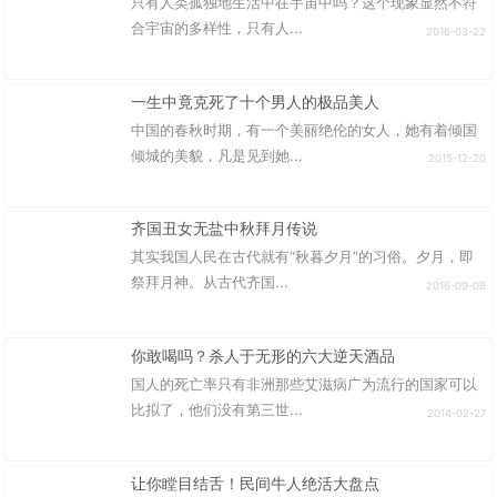
只有人类孤独地生活中在宇宙中吗？这个现象显然不符
合宇宙的多样性，只有人...
2016-03-22
一生中竟克死了十个男人的极品美人
中国的春秋时期，有一个美丽绝伦的女人，她有着倾国
倾城的美貌，凡是见到她...
2015-12-20
齐国丑女无盐中秋拜月传说
其实我国人民在古代就有“秋暮夕月”的习俗。夕月，即
祭拜月神。从古代齐国...
2016-09-08
你敢喝吗？杀人于无形的六大逆天酒品
国人的死亡率只有非洲那些艾滋病广为流行的国家可以
比拟了，他们没有第三世...
2014-02-27
让你瞠目结舌！民间牛人绝活大盘点