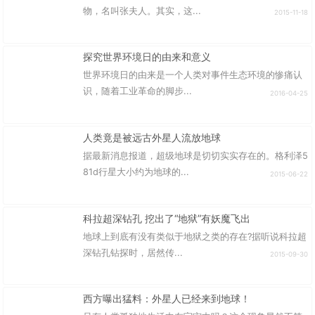
物，名叫张夫人。其实，这...
2015-11-18
探究世界环境日的由来和意义
世界环境日的由来是一个人类对事件生态环境的惨痛认
识，随着工业革命的脚步...
2016-04-25
人类竟是被远古外星人流放地球
据最新消息报道，超级地球是切切实实存在的。格利泽5
81d行星大小约为地球的...
2015-06-22
科拉超深钻孔 挖出了“地狱”有妖魔飞出
地球上到底有没有类似于地狱之类的存在?据听说科拉超
深钻孔钻探时，居然传...
2015-09-30
西方曝出猛料：外星人已经来到地球！