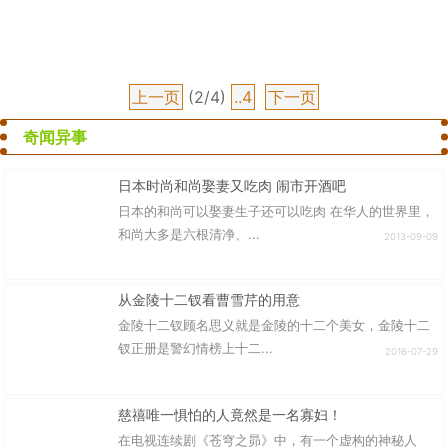
上一页
(2/4)
..4
下一页
奇闻异事
日本时尚和尚娶妻又吃肉 闹市开酒吧
日本的和尚可以娶妻生子还可以吃肉 在华人的世界里，
和尚大多是六根清净、...
2013-09-09
从金陵十二钗看曹雪芹的用意
金陵十二钗顾名思义就是金陵的十二个美女，金陵十二
钗正册是警幻情榜上十二...
2016-07-29
慈禧唯一惧怕的人竟然是一名寡妇！
在电视连续剧《苍穹之昴》中，有一个虚构的神秘人