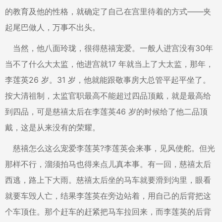
的教育及他的性格，就确定了自己在宫里待着的方式——夹
起尾巴做人，万事不出头。
当然，他八面玲珑，很得慈禧宠爱。一般人进宫没有30年
当不了什么大太监，他进宫就17 年就当上了大太监，那年，
李莲英26 岁。31 岁，他就能跟敬事房大总管平起平坐了。
按大清祖制，太监官职最高不能超过四品顶戴，就是最高给
到四品，可是慈禧太后在李莲英46 岁的时候给了他二品顶
戴，这是从来没有的荣耀。
慈禧怎么这么宠爱李莲英?李莲英会来事，见风使舵。但光
那样不行，溜须拍马也得来点儿真本事。有一回，慈禧太后
西逃，路上下大雨。慈禧太后坐的马车就要滑到沟里，眼看
就要车毁人亡，结果李莲英在旁边站着，用自己的后背把这
个车顶住。那个赶车的赶紧把马车拉回来，而李莲英的后背