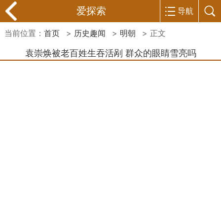
爱探索
导航
当前位置：
首页
>
历史趣闻
>
明朝
> 正文
袁崇焕被老百姓生吞活剐 群众的眼睛雪亮吗