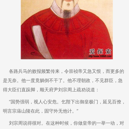
各路兵马的败报频繁传来，令崇祯帝又急又恨，而更多的
是无奈。他一度竟躺倒不干了。他不理朝政，不见群臣，急
得大臣们直跺脚，顺天府尹刘宗周上疏劝说道：
“国势强弱，视人心安危。乞陛下出御皇极门，延见百僚，
明言宗庙山陵在此，固守外无他计。”
刘宗周说得很对。在这种时候，你做皇帝的一举一动，对