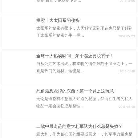
货物 目前，俄罗斯专家...
2014-11-05
探索十大太阳系的秘密
太阳系的秘密有很多，人类科学家到现在也只是了解到
了太阳系的秘密九牛一毛...
2016-05-23
全球十大热吻瞬间：亲个嘴还要脱裤子！
自从公共艺术出现，将接吻的情侣雕刻于底座之上，一
直是热门的题材。这也是...
2014-01-18
死前最想毁掉的东西：第一个竟是这玩意
无论是谁都有不想被人知道的秘密，然而往生者的私人
物品一定会面临必须整理...
2015-06-10
二战中最奇葩的意大利军队为什么总是失败？
意大利，作为轴心国的组要成员之一，其军事力量也是