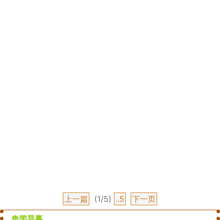
上一篇
(1/5)
..5
下一页
奇闻异事