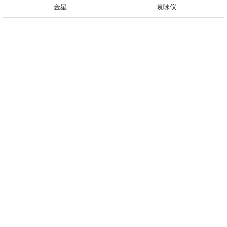
金星
袁咏仪