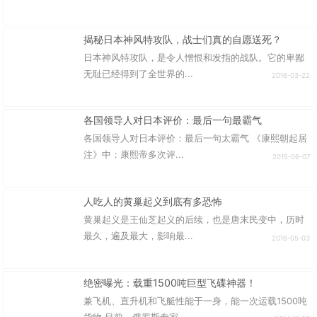
揭秘日本神风特攻队，战士们真的自愿送死？
日本神风特攻队，是令人憎恨和发指的战队。它的卑鄙
无耻已经得到了全世界的...
2016-03-22
各国领导人对日本评价：最后一句最霸气
各国领导人对日本评价：最后一句太霸气 《康熙朝起居
注》中：康熙帝多次评...
2015-06-07
人吃人的黄巢起义到底有多恐怖
黄巢起义是王仙芝起义的后续，也是唐末民变中，历时
最久，遍及最大，影响最...
2016-05-03
绝密曝光：载重1500吨巨型飞碟神器！
兼飞机、直升机和飞艇性能于一身，能一次运载1500吨