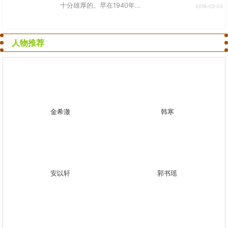
十分雄厚的。早在1940年...
2016-03-03
人物推荐
金希澈
韩寒
安以轩
郭书瑶