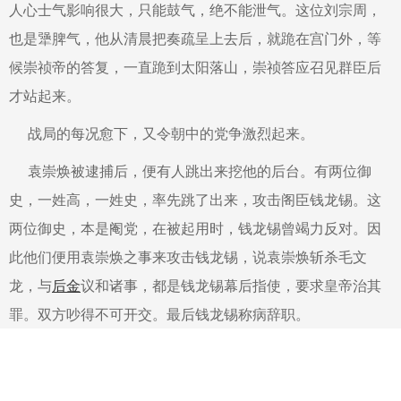
人心士气影响很大，只能鼓气，绝不能泄气。这位刘宗周，
也是犟脾气，他从清晨把奏疏呈上去后，就跪在宫门外，等
候崇祯帝的答复，一直跪到太阳落山，崇祯答应召见群臣后
才站起来。
战局的每况愈下，又令朝中的党争激烈起来。
袁崇焕被逮捕后，便有人跳出来挖他的后台。有两位御
史，一姓高，一姓史，率先跳了出来，攻击阁臣钱龙锡。这
两位御史，本是阉党，在被起用时，钱龙锡曾竭力反对。因
此他们便用袁崇焕之事来攻击钱龙锡，说袁崇焕斩杀毛文
龙，与
后金
议和诸事，都是钱龙锡幕后指使，要求皇帝治其
罪。双方吵得不可开交。最后钱龙锡称病辞职。