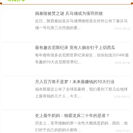
揭秦陵被焚之谜 兵马俑或为项羽所烧
近日，陕西秦始皇兵马俑博物馆首次对外公布了秦兵马
俑一号坑第三次挖掘的重...
2014-08-15
最有趣吉尼斯纪录 竟有人躺在钉子上切西瓜
每年都有很多吉尼斯世界纪录诞生，但你知道2014年最
有趣的10大吉尼斯世界纪...
2016-05-18
月入百万将不是梦！未来最赚钱的10大行业
福布斯最近公布了全球富豪榜，我们看到了那几位地球
上最有钱的几个人，今天...
2016-09-02
史上最牛奶妈：独霸龙床二十年的是谁？
历史上，皇帝接触的第一女性大概就是奶妈，因此，他
们对于自己的奶妈大都有...
2015-11-27