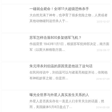
一碰就会毙命！全球11大超级恐怖杀手
大自然充满了神奇，也孕育了很多危险之物，人类或者
其他动物碰到这些杀人于...
2013-12-07
苏军怎样击落800多架德军飞机？
作战背景 1943年1月1日，根据苏军统帅部决定，南方面
军（以斯大林格勒方面...
2016-06-17
朱元璋杀刘伯温的原因竟是他说了这句话
在民间传说中，刘伯温可以与诸葛亮相提并论，传闻他
有神机妙算之能，但是所...
2016-07-29
曝光全世界与外星人真实发生关系的人
外星人是否真实存在一直是人们非常关注的话题，然
而，美国媒体5月8日盘点了...
2014-05-09