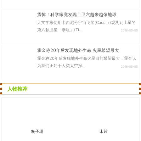
震惊！科学家竟发现土卫六越来越像地球
天文学家使用卡西尼号宇宙飞船(Cassini)观测到土星的
第六颗卫星「泰坦」(Ti...
2016-05-05
霍金称20年后发现地外生命 火星希望最大
霍金称20年后发现地外生命火星目前希望最大，霍金认
为我们正处于人类太空探...
2016-05-05
人物推荐
杨子珊
宋茜