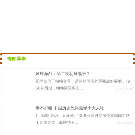
奇闻异事
延坪海战：第二次朝鲜战争？
延坪岛位于朝韩交界，是朝韩两国的重要战略要地，19
50年后期，朝韩两国多次...
2016-03-30
惨不忍睹 中国历史死得最惨十大人物
1、商鞅 死因：五马分尸 秦孝公通过变法使秦国国力跃
于各国之首，商鞅功不...
2014-01-21