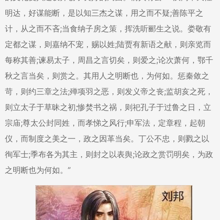
明达，好谋能断，是以知三杰之谋，用之而不疑;善陈平之
计，从之而不吝;当食纳子房之策，挥洗听郦生之说。娄敬有
定都之谋，则嘉纳不宠，赐以姓;陆贾有新语之献，则亲览而
每称其善;谏易太子，周昌之言切矣，则爱之;论次萧何，鄂千
秋之言当矣，则赏之。其用人之明断也，为何如。惩秦敛之
苛，则约三章之法;殚项羽之恶，则发义帝之丧;监胡亥之死，
则立太子于草昧之初;惨焚书之祸，则祀孔子于过鲁之日，立
宗庙;尊太公封同姓，而孝悌之风行;申军法，定章程，起朝
仪，而制度之美之一，政之因革当矣。丁公不忠，则戮之以
徇军士;季布各为其主，则封之以表舆;论政之赏罚明矣，为政
之明断也为何如。”