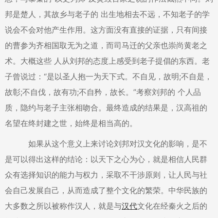
邦是楚人，其故乡与老子的 出生地相去不远，不知老子的学
说会不会对他产生作用。这方面没有直接的证据，只有间接
的曹参为齐相国取无为之道，而司马迁的父亲也崇尚黄老之
术。大概这些 人从刘邦的态度上感受到老子提倡的东西。老
子曾说过：“是以圣人抱一为天下式。不自见，故明;不自是，
故彰;不自伐，故有功;不自矜，故长。”考察刘邦的 个人品
质，隐约与老子主张相吻合。最终造成的结果是，汉高祖的
名望在终封建之世，始终是相当高的。
如果从这个意义上来讨论刘邦对汉文化的影响，是不
是可以得出这样的结论：以天下之心为心，就是相信人民群
众有选择知识的能力与权力，采取不干涉原则，让人民与社
会自己发展自己，从而造成了整个文化的繁荣。中华民族的
大多数之所以被称作汉人，就是与
汉代
文化在经秦火之后的