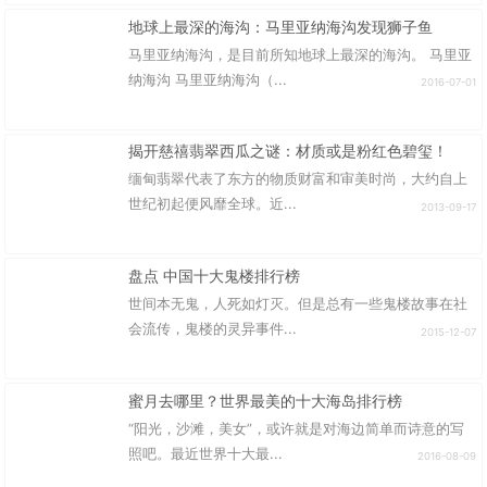
地球上最深的海沟：马里亚纳海沟发现狮子鱼
马里亚纳海沟，是目前所知地球上最深的海沟。 马里亚
纳海沟 马里亚纳海沟（...
2016-07-01
揭开慈禧翡翠西瓜之谜：材质或是粉红色碧玺！
缅甸翡翠代表了东方的物质财富和审美时尚，大约自上
世纪初起便风靡全球。近...
2013-09-17
盘点 中国十大鬼楼排行榜
世间本无鬼，人死如灯灭。但是总有一些鬼楼故事在社
会流传，鬼楼的灵异事件...
2015-12-07
蜜月去哪里？世界最美的十大海岛排行榜
“阳光，沙滩，美女”，或许就是对海边简单而诗意的写
照吧。最近世界十大最...
2016-08-09