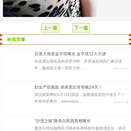
上一篇
下一篇
奇闻异事
百慕大海底金字塔曝光 金字塔12大天谜
在非洲古国埃及的尼罗河畔，开罗城近郊的广裹沙漠
中，巍然耸立着一群巨大的...
2015-10-02
妇女产双胞胎 弟弟竟比哥哥晚24天！
据法国某网站6月13日报道，波斯顿某医院中发生了一
件奇特的事件：Alexandre...
2014-07-18
“沙漠之狐”隆美尔死因真相曝光
隆美尔得知施陶芬贝格刺杀希特勒失败的消息后，表示