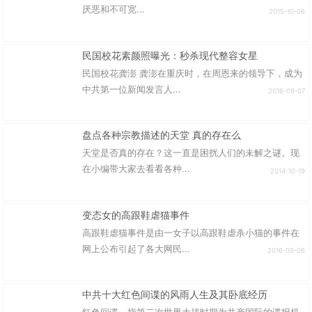
厌恶和不可宽...
2015-10-06
民国校花素颜照曝光：秒杀现代整容女星
民国校花龚澎 龚澎在重庆时，在周恩来的领导下，成为
中共第一位新闻发言人...
2016-09-07
盘点各种宗教描述的天堂 真的存在么
天堂是否真的存在？这一直是困扰人们的未解之谜。现
在小编带大家去看看各种...
2014-10-19
变态女的高跟鞋虐猫事件
高跟鞋虐猫事件是由一女子以高跟鞋虐杀小猫的事件在
网上公布引起了各大网民...
2016-05-06
中共十大红色间谍的风雨人生及其卧底经历