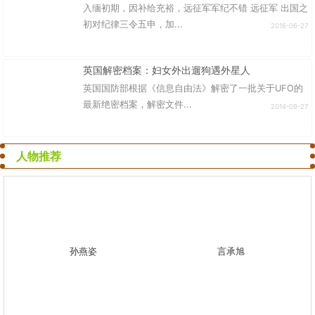
入缅初期，因补给充裕，远征军军纪不错 远征军 出国之
初对纪律三令五申，加...
2016-06-27
英国解密档案：妇女外出遛狗遇外星人
英国国防部根据《信息自由法》解密了一批关于UFO的
最新绝密档案，解密文件...
2014-09-27
人物推荐
孙燕姿
言承旭