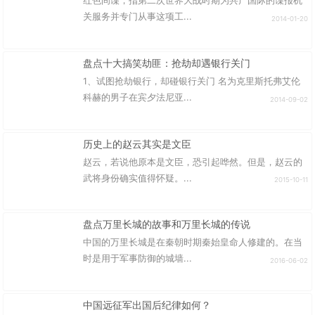
红色间谍，指第二次世界大战时期为共产国际的谍报机
关服务并专门从事这项工...
2014-01-20
盘点十大搞笑劫匪：抢劫却遇银行关门
1、试图抢劫银行，却碰银行关门 名为克里斯托弗艾伦
科赫的男子在宾夕法尼亚...
2014-09-02
历史上的赵云其实是文臣
赵云，若说他原本是文臣，恐引起哗然。但是，赵云的
武将身份确实值得怀疑。...
2015-10-11
盘点万里长城的故事和万里长城的传说
中国的万里长城是在秦朝时期秦始皇命人修建的。在当
时是用于军事防御的城墙...
2016-06-02
中国远征军出国后纪律如何？