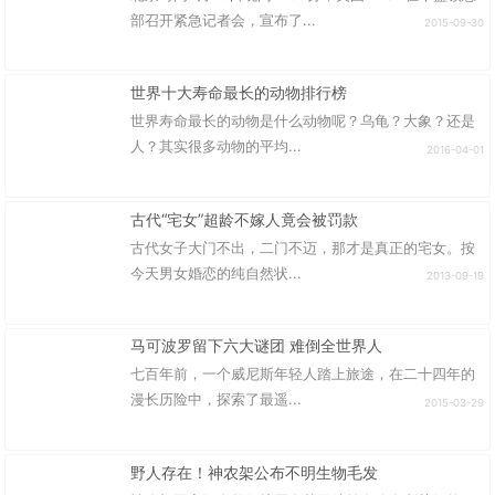
部召开紧急记者会，宣布了...
2015-09-30
世界十大寿命最长的动物排行榜
世界寿命最长的动物是什么动物呢？乌龟？大象？还是
人？其实很多动物的平均...
2016-04-01
古代“宅女”超龄不嫁人竟会被罚款
古代女子大门不出，二门不迈，那才是真正的宅女。按
今天男女婚恋的纯自然状...
2013-09-19
马可波罗留下六大谜团 难倒全世界人
七百年前，一个威尼斯年轻人踏上旅途，在二十四年的
漫长历险中，探索了最遥...
2015-03-29
野人存在！神农架公布不明生物毛发