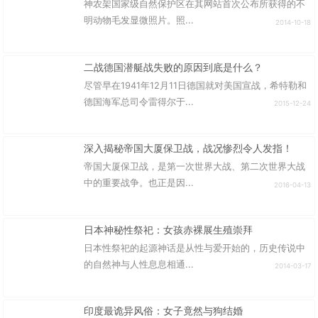
神农架国家级自然保护区在其网站首次公布所获得的不
明动物毛发显微照片。照...
2014-10-18
二战德国潜艇战失败的原因到底是什么？
尽管早在1941年12月11日德国就对美国宣战，希特勒和
德国海军总司令雷得尔于...
2015-12-24
深入揭秘帝国大厦保卫战，战况惨烈令人发指！
帝国大厦保卫战，是第一次世界大战、第二次世界大战
中的重要战争。也正是因...
2016-04-13
日本神秘性祭祀：女孩赤裸展生殖崇拜
日本性祭祀的起源神话是从性与爱开始的，历史传说中
的自然神与人性息息相通...
2014-03-17
印度最诡异风俗：女子竟然与狗结婚