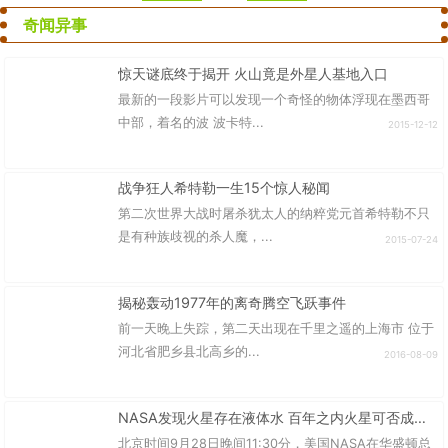
奇闻异事
惊天谜底终于揭开 火山竟是外星人基地入口
最新的一段影片可以发现一个奇怪的物体浮现在墨西哥
中部，着名的波 波卡特...
2015-12-12
战争狂人希特勒一生15个惊人秘闻
第二次世界大战时屠杀犹太人的纳粹党元首希特勒不只
是有种族歧视的杀人魔，...
2015-07-24
揭秘轰动1977年的离奇腾空飞跃事件
前一天晚上失踪，第二天出现在千里之遥的上海市 位于
河北省肥乡县北高乡的...
2016-08-09
NASA发现火星存在液体水 百年之内火星可否成为第二地球？
北京时间9月28日晚间11:30分，美国NASA在华盛顿总