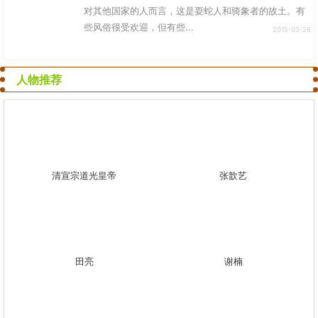
对其他国家的人而言，这是耍蛇人和骑象者的故土。有
些风俗很受欢迎，但有些...
2015-03-26
人物推荐
清宣宗道光皇帝
张歆艺
田亮
谢楠