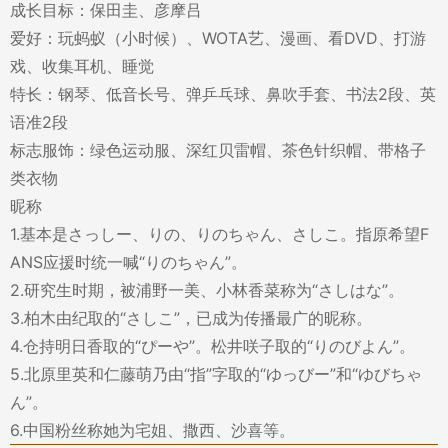
成长目标：保田圭、彦摩吕
爱好：玩蚂蚁（小时候）、WOTA艺、漫画、看DVD、打游
戏、收集耳机、睡觉
特长：钢琴、低音长号、弹乒乓球、鼻吹手套、书法2段、英
语准2段
标志服饰：绿色运动服、深红贝雷帽、茶色针织帽、带格子
类衣物
昵称
1.基本是さっしー、りの、りのちゃん、さしこ。指原希望F
ANS应援时统一喊“りのちゃん”。
2.研究生时期，被浦野一美、小林香菜称为“さしはな”。
3.柏木由纪取的“さしこ”，已成为传播最广的昵称。
4.仓持明日香取的“ぴーや”。松井咲子取的“りのびよん”。
5.北原里英和仁藤萌乃由“指”字取的“ゆっびー”和“ゆびちゃ
ん”。
6.中国粉丝称她为宅姐、撒西、沙喜等。