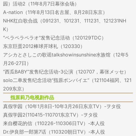
园）活动2（11年8月7日幕张会场）
A-nation（11年8月13日名古屋、8月28日东京）
NHK红白歌合战（091231、101231、111231、121231NH
K）
"ペラペラペラオ"发售记念活动（120129TDC）
东京巨蛋2012棒球开球礼（120330）
アシカとさしこの歌谣talkshowinsunshine水族馆（12年5
月26-27日）
“西瓜BABY”发售纪念活动-3公演（120707，幕张メッセ）
solo二单发售纪念活动“指原ボンバイエ”（121104福冈、121
209东京）
指原莉乃电视剧作品
真假学园（10年1月8日-10年3月26日东京TV）-ヲタ役
真假学园2(110415-110701东京TV）-ヲタ役
来自樱花的信（110226-110306日TV）-本人役
Dr.伊良部一郎第7话（110320朝日TV）-本人役