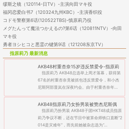
缪斯之镜（120114-日TV）-主演向田マキ役
福冈恋爱白书7（120324九州KBC）-主演香织役
コドモ警察第6话(120522TBS)-慎原莉乃役
メグたんって魔法つかえるの?第6话（120811NTV）-向田
マキ役
勇者ヨシヒコと悪霊の键第9话（121208东京TV）
指原莉乃 最新消息
AKB48村重杏奈15岁违反禁爱令-指原莉
指原莉乃 AKB48总选举上周才落幕，获得第
乃《蔷薇色的布子》票房惨败
67名的村重杏奈竟被抓包违反禁爱令，和小杰
尼斯阿部显岚在深夜约会。由于村重杏奈年...
AKB48指原莉乃女扮男装被赞杰尼斯偶
指原莉乃扮男装 AKB48子团HKT48成员指原
像-板野友美爆同居人气下滑
莉乃争议不断，还在节目中被算命师铁口直断“2
014是灾难年”，而先前她被杂志选为“...