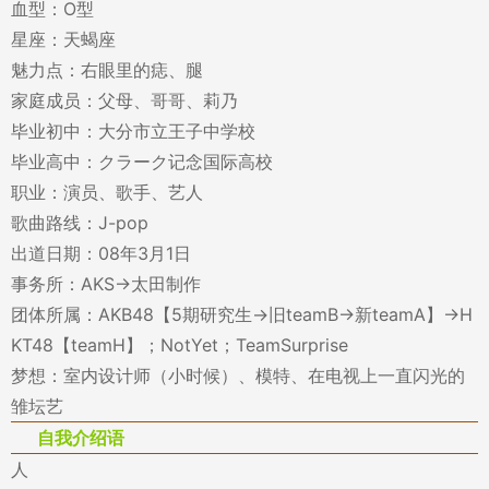
血型：O型
星座：天蝎座
魅力点：右眼里的痣、腿
家庭成员：父母、哥哥、莉乃
毕业初中：大分市立王子中学校
毕业高中：クラーク记念国际高校
职业：演员、歌手、艺人
歌曲路线：J-pop
出道日期：08年3月1日
事务所：AKS→太田制作
团体所属：AKB48【5期研究生→旧teamB→新teamA】→H
KT48【teamH】；NotYet；TeamSurprise
梦想：室内设计师（小时候）、模特、在电视上一直闪光的
雏坛艺
自我介绍语
人