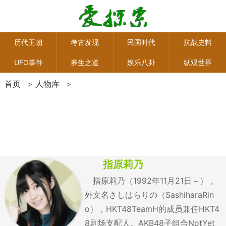
历代王朝
考古发现
民国时代
抗战史料
UFO事件
养生之道
娱乐八卦
纵观世界
首页
>
人物库
>
指原莉乃
指原莉乃（1992年11月21日－），
外文名さしはらりの（SashiharaRin
o），HKT48TeamH的成员兼任HKT4
8剧场支配人。AKB48子组合NotYet