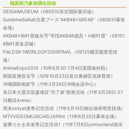
指原莉乃参加演出活动
GEISAIMUSEUM（080510东京国际展示场）
SunshineSaKaE出展ブース“AKB48×SKE48”（080831幕张
会场）
AKB48×秋叶原娱乐节“寻找AKB48成员！in秋叶原”（08101
8秋叶原各店铺）
FieLDSK-1WORLDGP2009FINAL（09125横滨圆形竞技
场）
AnimeExpo2010（10年6月30-7月4日美国洛杉矶）
韩国亚洲音乐节（10年10月23日首尔奥林匹克体育馆）
冲绳国际电影节（11年3月26日冲绳会议中心）
东日本大震灾应援项目“为了谁”慈善活动（11年3月26日-27
日横浜Arena）
周末notyet发售记念活动（11年5月14日御台场有明竞技场）
MTVVIDEOMUSICAIDJAPAN（11年6月25日幕张会场）
波乗りかき氷发售记念活动1（11年7月6日yomiuriland游乐