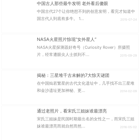
中国古人那些最牛发明 老外看后傻眼
中国古代27个让你绝想不到的创意发明，看完才知道中
国古代人到底有多牛。 1...
2015-07-24
NASA火星照片惊现“女外星人”
NASA火星探测器好奇号（Curiosity Rover）所摄照
片，经常遭眼尖人士抓到不...
2015-09-29
揭秘：三星堆千古未解的7大惊天谜团
在中国灿若繁星的古代文化遗址中，几乎找不出三星堆
和金沙遗址更加神秘、更...
2014-02-09
通过老照片，看宋氏三姐妹谁最漂亮
宋氏三姐妹是民国时期最出名的女性之一，而宋氏三姐
妹谁最漂亮而就自然而然...
2016-05-02