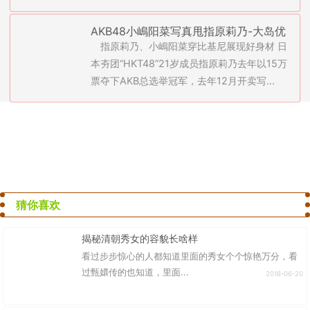
AKB48小嶋阳菜写真甩指原莉乃-大岛优
指原莉乃、小嶋阳菜穿比基尼展现好身材 日
子率35名师妹开脱(图)
本夯团“HKT48”21岁成员指原莉乃去年以15万
票夺下AKB总选举冠军，去年12月开卖写...
猜你喜欢
揭秘清朝秀女的容貌长啥样
看过步步惊心的人都知道里面的秀女个个惊艳万分，看
过甄嬛传的也知道，里面...
2016-06-20