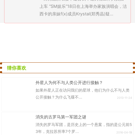
NUTE取消活动哀16亡(图)
上车 “SM娱乐”18日在上海举办家族演唱会，洁
西卡的亲妹f(x)成员Krystal(郑秀晶)疑...
猜你喜欢
外星人为何不与人类公开进行接触？
如果外星人正在访问我们的星球，他们为什么不与人类
公开接触？为什么飞碟不...
2013-11-24
消失的古罗马第一军团之谜
消失的罗马军团，是历史上的一个悬案，指的是公元前5
3年，克拉苏所率7个罗...
2016-04-19