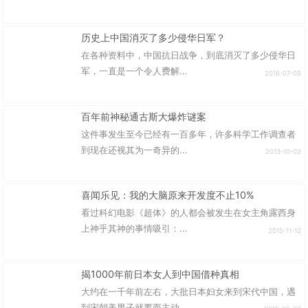
历史上中国消灭了多少侵华日军？
在各种资料中，中国抗日战争，到底消灭了多少侵华日
军，一直是一个令人费解...
2016-07-05
百年前神秘通古斯大爆炸谜案
这件事发生至今已经有一百多年，许多科学工作调查者
到现在还视其为一奇异的...
2013-10-02
喜闻乐见：我的大脑原来开发度不止10%
看过科幻电影《超体》的人都会被发生在女主角露西身
上神乎其神的事情吸引：...
2015-11-12
揭1000年前日本女人到中国借种真相
大约在一千年前左右，大批日本妇女来到宋代中国，遇
到宋朝美男子就要而主动...