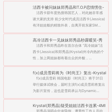
洁西卡被问妹妹郑秀晶和T.O.P恋情愣住-
洁西卡获年度热搜韩国艺人，对此她非常感
李弘基扮充气娃娃(图)
谢大家的支持 前少女时代成员洁西卡(Jessica)
有洋娃娃般的精致外表，自离开前东家SM...
高冷洁西卡一见妹妹郑秀晶秒露暖笑-秀
洁西卡和郑秀晶昨在首尔合体 “高冷姐妹”洁
智宣传《桃李花歌》遭批
西卡(Jessica)和郑秀晶(Krystal)外冷内热的个
性，加上两姐妹都有着出众的外貌，...
f(x)成员雪莉将为《时尚王》复出-Krystal
f(x)成员雪莉 韩国电影《时尚王》将于31日
(郑秀晶)新戏被骂(图)
举行媒体试映会，届时主演f(x)成员雪莉将复出
为影片宣传，这也是雪莉承认与Dynamic...
Krystal(郑秀晶)疑受姐姐洁西卡连累-4MI
郑秀晶演唱会中途昏倒，遭男性工作人员抬