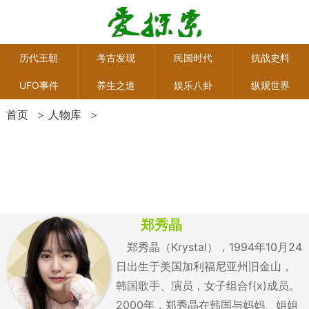
历代王朝
考古发现
民国时代
抗战史料
UFO事件
养生之道
娱乐八卦
纵观世界
首页
>
人物库
>
郑秀晶
郑秀晶（Krystal），1994年10月24
日出生于美国加利福尼亚州旧金山，
韩国歌手、演员，女子组合f(x)成员。
2000年，郑秀晶在韩国与妈妈、姐姐