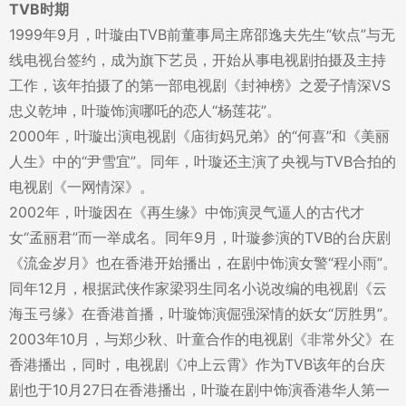
TVB时期
1999年9月，叶璇由TVB前董事局主席邵逸夫先生“钦点”与无
线电视台签约，成为旗下艺员，开始从事电视剧拍摄及主持
工作，该年拍摄了的第一部电视剧《封神榜》之爱子情深VS
忠义乾坤，叶璇饰演哪吒的恋人“杨莲花”。
2000年，叶璇出演电视剧《庙街妈兄弟》的“何喜”和《美丽
人生》中的“尹雪宜”。同年，叶璇还主演了央视与TVB合拍的
电视剧《一网情深》。
2002年，叶璇因在《再生缘》中饰演灵气逼人的古代才
女“孟丽君”而一举成名。同年9月，叶璇参演的TVB的台庆剧
《流金岁月》也在香港开始播出，在剧中饰演女警“程小雨”。
同年12月，根据武侠作家梁羽生同名小说改编的电视剧《云
海玉弓缘》在香港首播，叶璇饰演倔强深情的妖女“厉胜男”。
2003年10月，与郑少秋、叶童合作的电视剧《非常外父》在
香港播出，同时，电视剧《冲上云霄》作为TVB该年的台庆
剧也于10月27日在香港播出，叶璇在剧中饰演香港华人第一