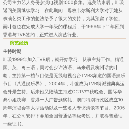
公司主力艺人身份参演电视剧1000多集。选美结束后，叶璇
返回美国继续学习，在此期间，母校韦尔斯利大学对于她从
事演艺类工作的想法给予了很大的支持，为其预留了学位。
而叶璇也在完成大学一年级的课程后，于1999年下半年回到
香港与TVB签约，正式进入演艺行业。
演艺经历
主持时期
叶璇1999年加入TVB后，就开始学习、从事主持工作。精通
国、英、粤三语，同时会少许法语、马来语及杭州话的叶
璇，主持第一档节目便是无线电视台台TVB8频道的国语娱乐
节目《八通娱乐界》。2004年，叶璇成为TVB特派雅典奥运
会外景主持。后来她又陆续主持过CCTV中秋晚会、国际华
裔小姐决赛、香港十大广告颁奖礼、澳门特别行政区成立10
周年演唱会等大型活动以及一些名人专访清谈等节目。2005
年，在公司安排下参加全国普通话等级考试，并取得普通话
一级证书。