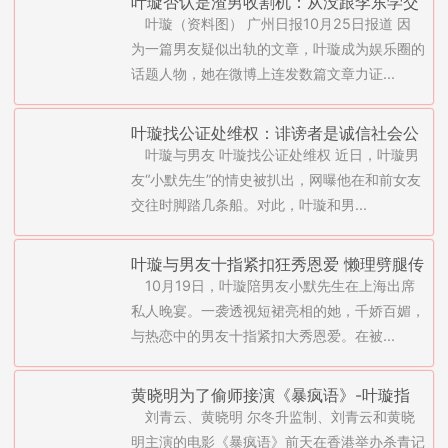
叶璇否认是渣男收割机：从没跟李东学交
叶璇（资料图） 广州日报10月25日报道 因
往
为一篇男友疑似出轨的文章，叶璇成为娱乐圈的
话题人物，她在微博上连发数篇文章力证...
叶璇找公证处维权：诽谤者是诚信社会公
叶璇与男友 叶璇找公证处维权 近日，叶璇男
敌
友“小默先生”的情史被扒出，网曝他在和前女友
交往时脚踏几条船。对此，叶璇和男...
叶璇与男友十指紧扣狂秀恩爱 懒理劈腿传
10月19日，叶璇陪男友小默先生在上海出席
闻吐舌大笑
私人晚宴。一袭透视短裙亮相的她，千娇百媚，
与热恋中的男友十指紧扣大秀恩爱。在被...
黄晓明为了偷师接演《暴疯语》-叶璇指
刘青云、黄晓明 尔冬升监制、刘青云和黄晓
控被刘青云真打(图)
明主演的电影《暴疯语》前天在香港举办杀青记