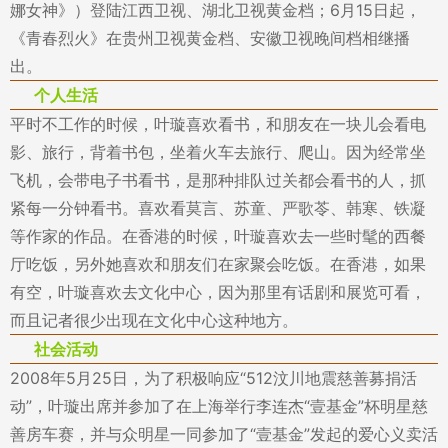
娜女神》）登陆江西卫视、湖北卫视黄金档；6月15日起，
《青春烈火》在贵州卫视黄金档、安徽卫视晚间档相继播
出。
个人生活
平时不工作的时候，叶璇喜欢看书，和朋友在一块儿会看电
影、旅行，背着书包，坐着火车去旅行、爬山。因为经常坐
飞机，会带电子书看书，是那种排队过关都会看书的人，抓
紧每一分钟看书。喜欢看莫言、苏童、严歌苓、韩寒、铁凝
等作家的作品。在香港的时候，叶璇喜欢去一些时髦的西餐
厅吃饭，另外她喜欢和朋友们在家聚会吃饭。在香港，如果
有空，叶璇喜欢去文化中心，因为那里有话剧和展览可看，
而且记者很少出现在文化中心这种地方。
社会活动
2008年5月25日，为了积极响应“512汶川地震慈善募捐活
动”，叶璇出席并参加了在上海举行李连杰“壹基金”杯明星慈
善房车赛，并与众明星一同参加了“壹基金”发起的爱心义卖活