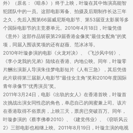
外》（原名：《暗杀》）终于上映，叶璇在其中饰演高能智
犯团队中的一员。这部电影筹备、拍摄及后期制作长达三年
之久，先后入围第66届威尼斯电影节、第53届亚太影展等多
个国际电影节的主竞赛单元。2010年4月18日，叶璇凭借
《意外》这部作品斩获第29届香港金像奖“最佳女配角”的奖
项，同届入围该奖项的还有赵薇、范冰冰等。
2010年叶璇参演的电影《火龙对决》、《飞沙风中转》、
《李小龙我的兄弟》陆续在香港、内地公映。同年，叶璇零
片酬出演新人导演朱佳梦电影短片《人有三急》，其后凭借
此片获得第三届新人电影节“最佳女主角”奖和2010年度国际
青年录像节“优秀演员”奖。
2011年3月24日，电影《出轨的女人》在香港首映，叶璇首
次挑战出演女同性恋的角色，单恋自己的闺蜜兼上司。该片
在香港取得不俗票房，上映三天，票房已突破百万。同年，
叶璇参演的《蔡李佛拳2010》、《建党伟业》、《窃听风云
2》三部电影也相继上映。2011年8月19日，叶璇主演的电视