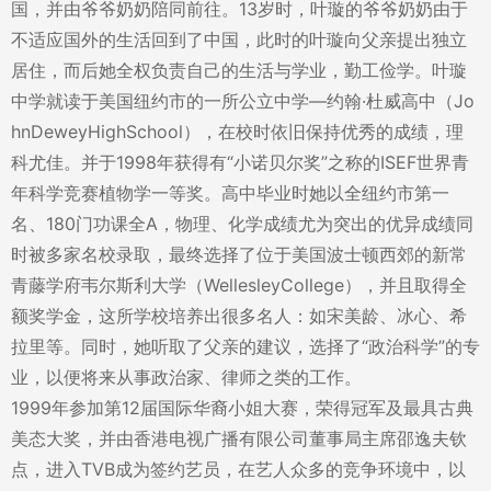
国，并由爷爷奶奶陪同前往。13岁时，叶璇的爷爷奶奶由于
不适应国外的生活回到了中国，此时的叶璇向父亲提出独立
居住，而后她全权负责自己的生活与学业，勤工俭学。叶璇
中学就读于美国纽约市的一所公立中学—约翰·杜威高中（Jo
hnDeweyHighSchool），在校时依旧保持优秀的成绩，理
科尤佳。并于1998年获得有“小诺贝尔奖”之称的ISEF世界青
年科学竞赛植物学一等奖。高中毕业时她以全纽约市第一
名、180门功课全A，物理、化学成绩尤为突出的优异成绩同
时被多家名校录取，最终选择了位于美国波士顿西郊的新常
青藤学府韦尔斯利大学（WellesleyCollege），并且取得全
额奖学金，这所学校培养出很多名人：如宋美龄、冰心、希
拉里等。同时，她听取了父亲的建议，选择了“政治科学”的专
业，以便将来从事政治家、律师之类的工作。
1999年参加第12届国际华裔小姐大赛，荣得冠军及最具古典
美态大奖，并由香港电视广播有限公司董事局主席邵逸夫钦
点，进入TVB成为签约艺员，在艺人众多的竞争环境中，以