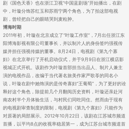
剧《国色天香》也在浙江卫视“中国蓝剧场”开始播出，在剧
中，叶璇分饰苏红玉和苏雨宁两个角色，为了拍这部电视
剧，曾经把自己的眼睛哭到麦粒肿。
博海时期
2011年初，叶璇在北京成立了“叶璇工作室”，7月出任浙江东
阳博海影视有限公司董事长，并以制片人的身份签约强视传
媒并担任强视传媒的董事。8月24日，电视剧《第九个寡
妇》在北京举行了开机启动仪式，并于9月9日在浙江横店影
视城正式开机。该剧作为叶璇首部担当出品人、制片人兼主
演的电视作品，改编于当代著名旅美作家严歌苓的同名小
说，叶璇在剧中她饰演的是传奇寡妇“王葡萄”，为了更好的诠
释好这个角色，除提前几个月翻阅历史资料，叶璇还亲赴河
南农村半个月体验生活，与村民们同吃同住。然而由于现有
的电视剧审查制度的限制，电视剧《第九个寡妇》只能作为
对原著的局部展示。2012年10月22日，该剧在江苏城市频道
首播，以平均8点的收视率稳居第一，成为江苏台城市频道首