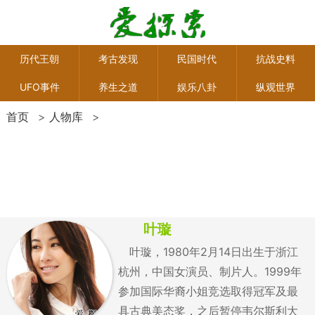
历代王朝
考古发现
民国时代
抗战史料
UFO事件
养生之道
娱乐八卦
纵观世界
首页
>
人物库
>
叶璇
叶璇，1980年2月14日出生于浙江
杭州，中国女演员、制片人。1999年
参加国际华裔小姐竞选取得冠军及最
具古典美态奖，之后暂停韦尔斯利大