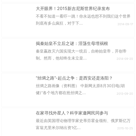
大开眼界！2015新吉尼斯世界纪录发布
不看不知道一看吓一跳！你永远也想不到我们这个世界
到底有多么疯狂，对于下...
2014-09-17
揭秦始皇不立后之谜：淫荡生母埋祸根
秦皇嬴政灭六国实现大一统后，自称始皇帝，开创帝
制。然而，他却终生未立皇...
2014-09-20
“丝绸之路”-起点之争：是西安还是洛阳？
丝绸之路画像（资料图） 中新网太原8月30日电(胡
健)“各个地方都在抢丝绸之...
2013-09-20
在家寻找外星人？科学家邀网民同参与
最近由英国理论物理学家史蒂芬霍金领衔、俄罗斯亿万
富翁尤里米尔纳出资1亿...
2015-10-25