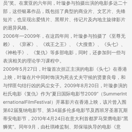
员”奖。在寰亚的六年间，叶璇参与拍摄出演的电影多达二十
部，这些银幕作品，既包括了典型的商业片、文艺片、先锋
短片，也呈现出爱情片、黑帮片、传记片及内地主旋律影片
的迥异风格。
2006年—2009年，在这四年间，叶璇参与拍摄了《至尊无
赖》、《异冢》、《戏王之王》、《大搜查》、《头七》、
《神枪手》、《复仇》等多部电影，同时，还参加到一些与
表演相关的理论学习课程中。
2009年5月27日，叶璇首次担正主演的电影《头七》在香港
上映，叶璇在片中同时饰演为死去丈夫守候的贤妻良母，和
与悍匪勾结行凶的风尘女子。2009年8月20日，叶璇参演的
杜氏电影《复仇》作为“夏日国际电影节2009”（SummerInt
ernationalFilmFestival）开幕影片在香港上映，该片曾入围
第62届戛纳电影节、第34届多伦多电影节及西班牙圣塞瓦斯
蒂安电影节，2010年4月24日在意大利首都罗马荣膺电影“黑
狮奖”。同年9月，由杜琪峰监制、郑保瑞执导的电影《意