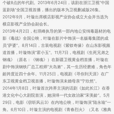
个破8点的年代剧。2013年6月24日，该剧在浙江卫视“中国
蓝剧场”全国卫视首播，播出的版本为卫视删减版26集。
2012年9月，叶璇出席横店影视产业协会成立大会并当选为
横店影视产业协会副会长。
2013年4月2日，杜琪峰执导的第一部内地公安缉毒题材的电
影《毒战》全国公映，叶璇在影片中饰演一名贩毒集团的成
员“萨婆”。8月14日，古装电视剧《紫钗奇缘》在山东影视频
道首播，叶璇饰演“霍小玉”。11月7日，电视剧《生死兄弟之
钢魂》（原名：《钢魂》）在新疆卫视黄金档首播，叶璇在
剧中饰演钢铁厂总工程师“大岛漱”，其一生历经磨难，角色年
龄跨度近四十余年。11月25日，电视剧《寻你到天涯》在广
东卫视黄金档卫视首播，叶璇饰演未婚母亲“宁欣然”。
2014年1月8日，叶璇首次跨界主演的话剧《如此长江》在香
港文化中心大剧院首演，她演绎一代女政治家“宋美龄”。5月
29日，电影《窃听风云3》在内地公映，叶璇饰演“陆永瑜”一
角。6月10日，叶璇主演的电视剧《青春烈火》（又名《雅典