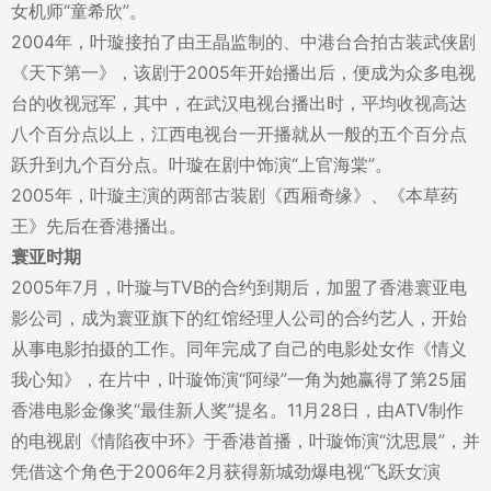
女机师“童希欣”。
2004年，叶璇接拍了由王晶监制的、中港台合拍古装武侠剧
《天下第一》，该剧于2005年开始播出后，便成为众多电视
台的收视冠军，其中，在武汉电视台播出时，平均收视高达
八个百分点以上，江西电视台一开播就从一般的五个百分点
跃升到九个百分点。叶璇在剧中饰演“上官海棠”。
2005年，叶璇主演的两部古装剧《西厢奇缘》、《本草药
王》先后在香港播出。
寰亚时期
2005年7月，叶璇与TVB的合约到期后，加盟了香港寰亚电
影公司，成为寰亚旗下的红馆经理人公司的合约艺人，开始
从事电影拍摄的工作。同年完成了自己的电影处女作《情义
我心知》，在片中，叶璇饰演“阿绿”一角为她赢得了第25届
香港电影金像奖“最佳新人奖”提名。11月28日，由ATV制作
的电视剧《情陷夜中环》于香港首播，叶璇饰演“沈思晨”，并
凭借这个角色于2006年2月获得新城劲爆电视“飞跃女演