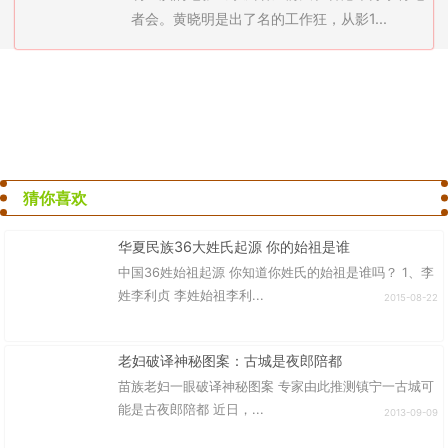
者会。黄晓明是出了名的工作狂，从影1...
猜你喜欢
华夏民族36大姓氏起源 你的始祖是谁
中国36姓始祖起源 你知道你姓氏的始祖是谁吗？ 1、李
姓李利贞 李姓始祖李利...
2015-08-22
老妇破译神秘图案：古城是夜郎陪都
苗族老妇一眼破译神秘图案 专家由此推测镇宁一古城可
能是古夜郎陪都 近日，...
2013-09-09