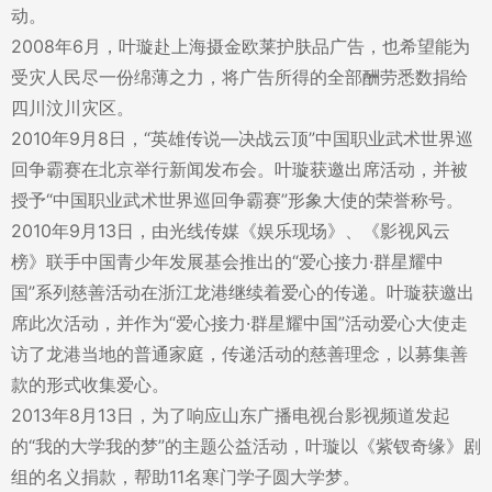
动。
2008年6月，叶璇赴上海摄金欧莱护肤品广告，也希望能为
受灾人民尽一份绵薄之力，将广告所得的全部酬劳悉数捐给
四川汶川灾区。
2010年9月8日，“英雄传说—决战云顶”中国职业武术世界巡
回争霸赛在北京举行新闻发布会。叶璇获邀出席活动，并被
授予“中国职业武术世界巡回争霸赛”形象大使的荣誉称号。
2010年9月13日，由光线传媒《娱乐现场》、《影视风云
榜》联手中国青少年发展基会推出的“爱心接力·群星耀中
国”系列慈善活动在浙江龙港继续着爱心的传递。叶璇获邀出
席此次活动，并作为“爱心接力·群星耀中国”活动爱心大使走
访了龙港当地的普通家庭，传递活动的慈善理念，以募集善
款的形式收集爱心。
2013年8月13日，为了响应山东广播电视台影视频道发起
的“我的大学我的梦”的主题公益活动，叶璇以《紫钗奇缘》剧
组的名义捐款，帮助11名寒门学子圆大学梦。