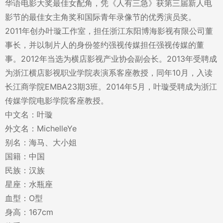
华语电影大奖最佳女配角，凭《人有三急》获第三届新人电
影节的最佳女主角奖和国际青年录像节的优秀演员奖。
2011年创办叶璇工作室，担任浙江东阳博海影视有限公司董
事长，并以制片人的身份签约强视传媒担任强视传媒的董
事。2012年当选为横店影视产业协会副会长。2013年受聘成
为浙江横店影视职业学院表演系客座教授，同年10月，入读
长江商学院EMBA23期3班。2014年5月，叶璇受聘成为浙江
传媒学院电影学院客座教授。
中文名：叶璇
外文名：MichelleYe
别名：海马、大小姐
国籍：中国
民族：汉族
星座：水瓶座
血型：O型
身高：167cm