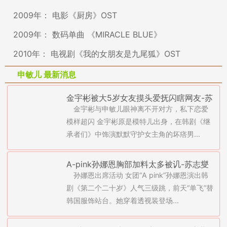
2009年： 电影《厨房》OST
2009年： 数码单曲 《MIRACLE BLUE》
2010年： 电视剧《我的女朋友是九尾狐》OST
申敏儿 最新消息
金宇彬被大5岁女友摸头爱抚闪瞎网友-苏
金宇彬与申敏儿眼神离不开对方，私下恋爱
志燮贴心陪伴申敏儿(图)
模样超闪 金宇彬原是模特儿出身，在韩剧《继
承者们》中饰演默默守护女主角的坏痞男...
A-pink孙娜恩胸部加料太多被讥-苏志燮
孙娜恩出席活动 女团“A pink”孙娜恩演出韩
玩18禁被申敏儿夹住(图)
剧《第二个二十岁》人气三级跳，前天“单飞”替
韩国服饰站台。她穿着透视装登场...