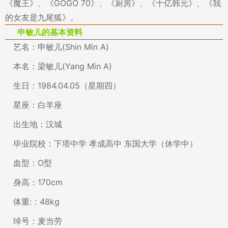
《魔王》、《GOGO 70》、《厨房》、《十亿韩元》、《我
的女友是九尾狐》。
申敏儿的基本资料
艺名：申敏儿(Shin Min A)
本名：梁敏儿(Yang Min A)
生日：1984.04.05（星期四）
星座：白羊座
出生地：汉城
毕业院校：下塔中学 孝成高中 东国大学（休学中）
血型：O型
身高：170cm
体重:：48kg
绰号：麦当劳