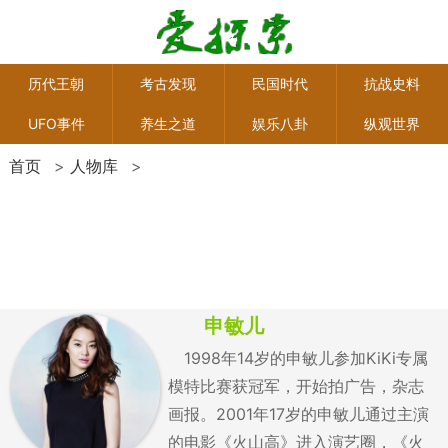
历代王朝
考古发现
民国时代
抗战史料
UFO事件
养生之道
娱乐八卦
纵观世界
首页
>
人物库
>
申敏儿
1998年14岁的申敏儿参加KiKi专属
模特比赛获冠军，开始拍广告，杂志
画报。2001年17岁的申敏儿通过主演
的电影《火山高》进入演艺圈，《火