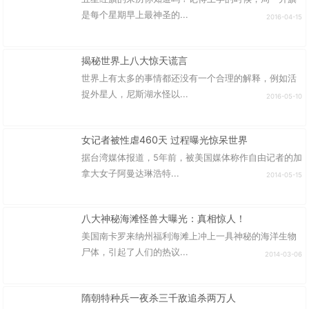
是每个星期早上最神圣的...
2016-04-15
揭秘世界上八大惊天谎言
世界上有太多的事情都还没有一个合理的解释，例如活
捉外星人，尼斯湖水怪以...
2016-05-10
女记者被性虐460天 过程曝光惊呆世界
据台湾媒体报道，5年前，被美国媒体称作自由记者的加
拿大女子阿曼达琳浩特...
2014-05-15
八大神秘海滩怪兽大曝光：真相惊人！
美国南卡罗来纳州福利海滩上冲上一具神秘的海洋生物
尸体，引起了人们的热议...
2014-03-06
隋朝特种兵一夜杀三千敌追杀两万人