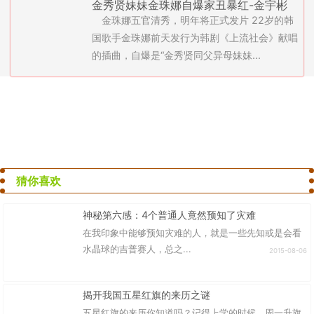
金秀贤妹妹金珠娜自爆家丑暴红-金宇彬
金珠娜五官清秀，明年将正式发片 22岁的韩
认了和申敏儿姐弟恋(图)
国歌手金珠娜前天发行为韩剧《上流社会》献唱
的插曲，自爆是“金秀贤同父异母妹妹...
猜你喜欢
神秘第六感：4个普通人竟然预知了灾难
在我印象中能够预知灾难的人，就是一些先知或是会看
水晶球的吉普赛人，总之...
2015-08-06
揭开我国五星红旗的来历之谜
五星红旗的来历你知道吗？记得上学的时候，周一升旗