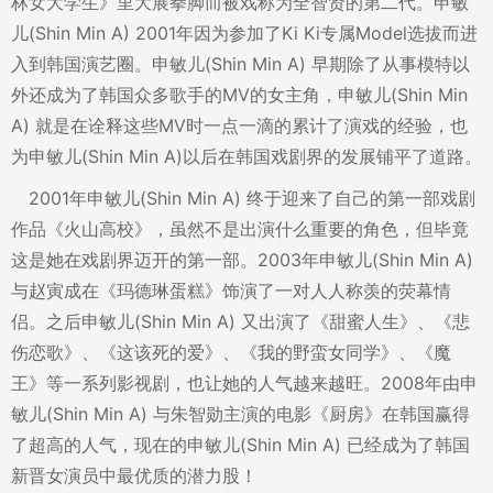
林女大学生》里大展拳脚而被戏称为全智贤的第二代。申敏
儿(Shin Min A) 2001年因为参加了Ki Ki专属Model选拔而进
入到韩国演艺圈。申敏儿(Shin Min A) 早期除了从事模特以
外还成为了韩国众多歌手的MV的女主角，申敏儿(Shin Min
A) 就是在诠释这些MV时一点一滴的累计了演戏的经验，也
为申敏儿(Shin Min A)以后在韩国戏剧界的发展铺平了道路。
2001年申敏儿(Shin Min A) 终于迎来了自己的第一部戏剧
作品《火山高校》，虽然不是出演什么重要的角色，但毕竟
这是她在戏剧界迈开的第一部。2003年申敏儿(Shin Min A)
与赵寅成在《玛德琳蛋糕》饰演了一对人人称羡的荧幕情
侣。之后申敏儿(Shin Min A) 又出演了《甜蜜人生》、《悲
伤恋歌》、《这该死的爱》、《我的野蛮女同学》、《魔
王》等一系列影视剧，也让她的人气越来越旺。2008年由申
敏儿(Shin Min A) 与朱智勋主演的电影《厨房》在韩国赢得
了超高的人气，现在的申敏儿(Shin Min A) 已经成为了韩国
新晋女演员中最优质的潜力股！